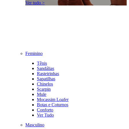
Ver tudo >
Feminino
Tênis
Sandálias
Rasteirinhas
Sapatilhas
Chinelos
Scarpin
Mule
Mocassim Loafer
Botas e Coturnos
Conforto
Ver Tudo
Masculino