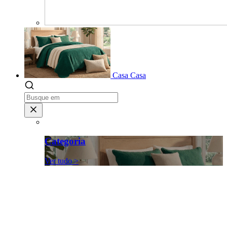
Casa
Casa
Categoria
Ver tudo >