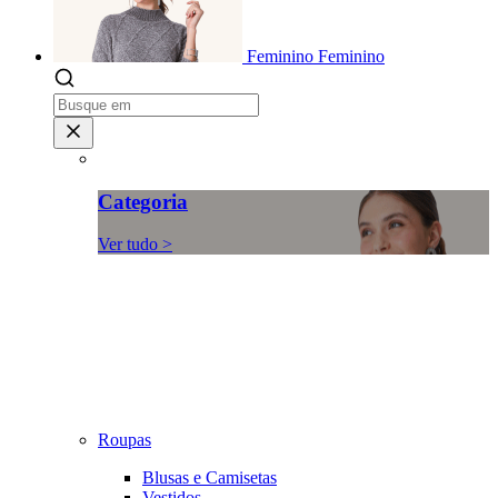
Feminino
Feminino
Categoria
Ver tudo >
Roupas
Blusas e Camisetas
Vestidos