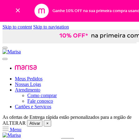
Ganhe 10% OFF na sua primeira compra usan
Skip to content
Skip to navigation
Meus Pedidos
Nossas Lojas
Atendimento
Como comprar
Fale conosco
Cartões e Serviços
As ofertas de
Entrega rápida
estão personalizados para a região de
ALTERAR
Ativar
×
Menu