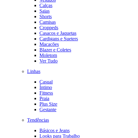
Calças
Saias
Shorts
Camisas
Croppeds
Casacos e Jaquetas
Cardigans e Sueters
Macacões
Blazer e Coletes
Moletom
Ver Tudo
Linhas
Casual
Íntimo
Fitness
Praia
Plus Size
Gestante
Tendências
Básicos e Jeans
Looks para Trabalho