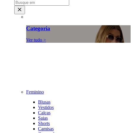
Categoria
Ver tudo >
Feminino
Blusas
Vestidos
Calças
Saias
Shorts
Camisas