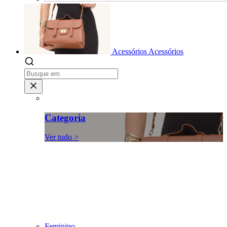
Acessórios
Acessórios
Categoria
Ver tudo >
Feminino