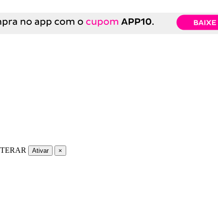
LTERAR
Ativar
×