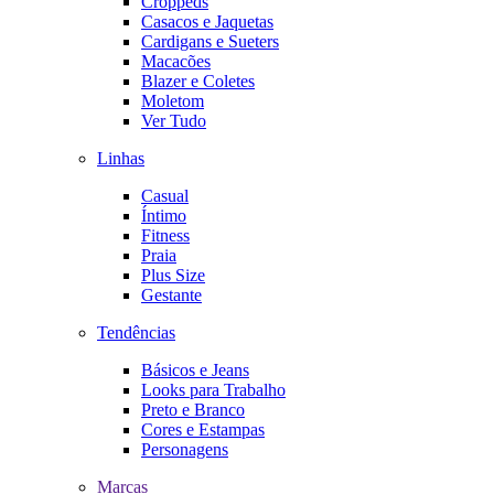
Croppeds
Casacos e Jaquetas
Cardigans e Sueters
Macacões
Blazer e Coletes
Moletom
Ver Tudo
Linhas
Casual
Íntimo
Fitness
Praia
Plus Size
Gestante
Tendências
Básicos e Jeans
Looks para Trabalho
Preto e Branco
Cores e Estampas
Personagens
Marcas