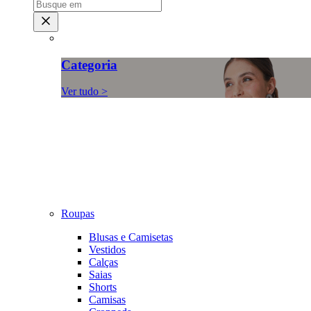
Categoria
Ver tudo >
Roupas
Blusas e Camisetas
Vestidos
Calças
Saias
Shorts
Camisas