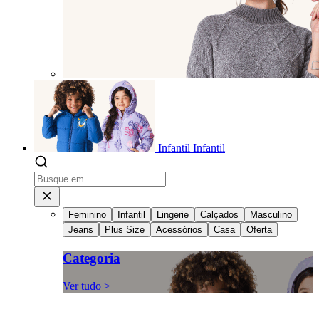
Infantil
Infantil
Feminino
Infantil
Lingerie
Calçados
Masculino
Jeans
Plus Size
Acessórios
Casa
Oferta
Categoria
Ver tudo >