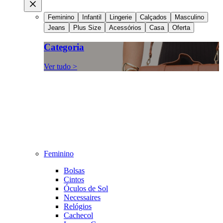
Feminino
Infantil
Lingerie
Calçados
Masculino
Jeans
Plus Size
Acessórios
Casa
Oferta
Categoria
Ver tudo >
Feminino
Bolsas
Cintos
Óculos de Sol
Necessaires
Relógios
Cachecol