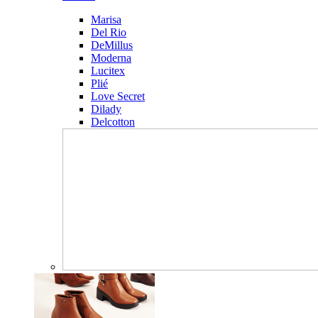
Marisa
Del Rio
DeMillus
Moderna
Lucitex
Plié
Love Secret
Dilady
Delcotton