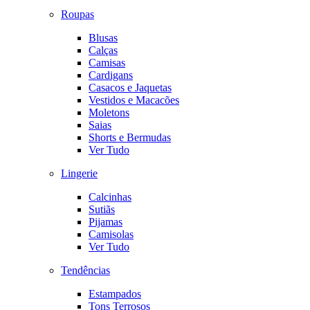
Roupas
Blusas
Calças
Camisas
Cardigans
Casacos e Jaquetas
Vestidos e Macacões
Moletons
Saias
Shorts e Bermudas
Ver Tudo
Lingerie
Calcinhas
Sutiãs
Pijamas
Camisolas
Ver Tudo
Tendências
Estampados
Tons Terrosos