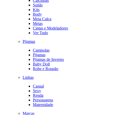
Calcinhas
Sutiãs
Kits
Body
Meia Calça
Meias
Cintas e Modeladores
Ver Tudo
Pijamas
Camisolas
Pijamas
Pijamas de Inverno
Baby Doll
Robe e Roupão
Linhas
Casual
Sexy
Renda
Personagens
Maternidade
Marcas