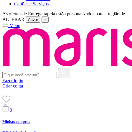
Cartões e Serviços
As ofertas de
Entrega rápida
estão personalizados para a região de
ALTERAR
Ativar
×
Menu
Fazer login
Criar conta
0
Minhas compras