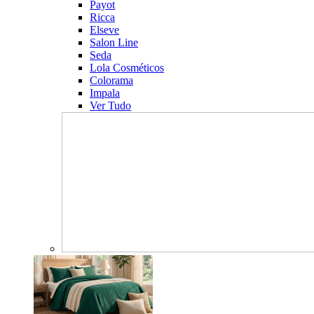
Payot
Ricca
Elseve
Salon Line
Seda
Lola Cosméticos
Colorama
Impala
Ver Tudo