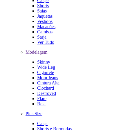
Calças
Shorts
Saias
Jaquetas
Vestidos
Macacões
Camisas
Sarja
Ver Tudo
Modelagem
Skinny
Wide Leg
Cigarrete
Mom Jeans
Cintura Alta
Clochard
Destroyed
Flare
Reta
Plus Size
Calça
Shorts e Bermudas