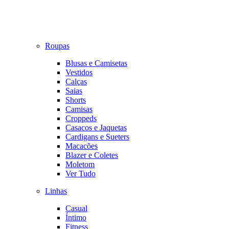
Roupas
Blusas e Camisetas
Vestidos
Calças
Saias
Shorts
Camisas
Croppeds
Casacos e Jaquetas
Cardigans e Sueters
Macacões
Blazer e Coletes
Moletom
Ver Tudo
Linhas
Casual
Íntimo
Fitness