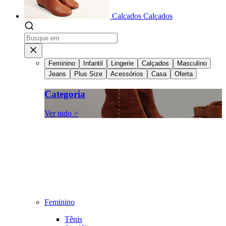
Calçados
Calçados
Feminino
Infantil
Lingerie
Calçados
Masculino
Jeans
Plus Size
Acessórios
Casa
Oferta
Categoria
Ver tudo >
Feminino
Tênis