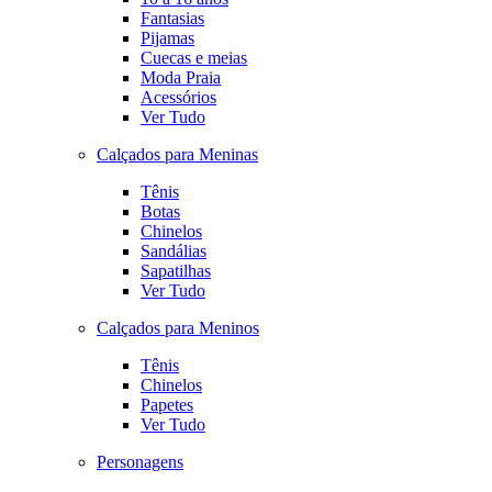
Fantasias
Pijamas
Cuecas e meias
Moda Praia
Acessórios
Ver Tudo
Calçados para Meninas
Tênis
Botas
Chinelos
Sandálias
Sapatilhas
Ver Tudo
Calçados para Meninos
Tênis
Chinelos
Papetes
Ver Tudo
Personagens