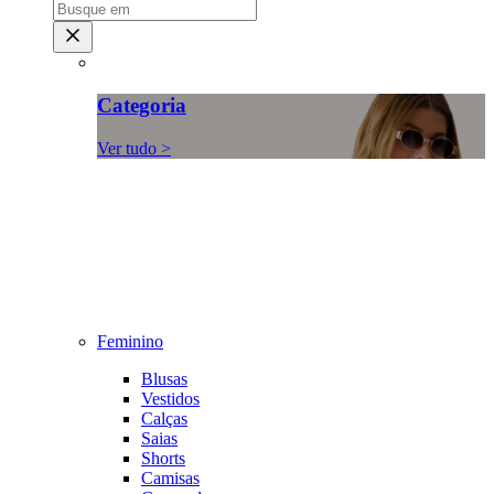
Categoria
Ver tudo >
Feminino
Blusas
Vestidos
Calças
Saias
Shorts
Camisas