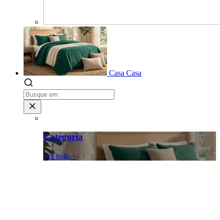
Casa
Casa
Categoria
Ver tudo >