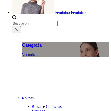
Feminino
Feminino
Categoria
Ver tudo >
Roupas
Blusas e Camisetas
Vestidos