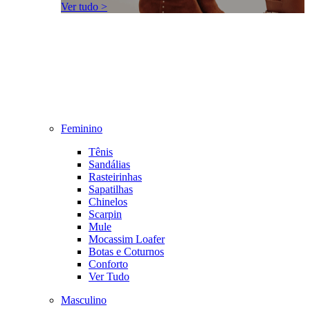
Ver tudo >
Feminino
Tênis
Sandálias
Rasteirinhas
Sapatilhas
Chinelos
Scarpin
Mule
Mocassim Loafer
Botas e Coturnos
Conforto
Ver Tudo
Masculino