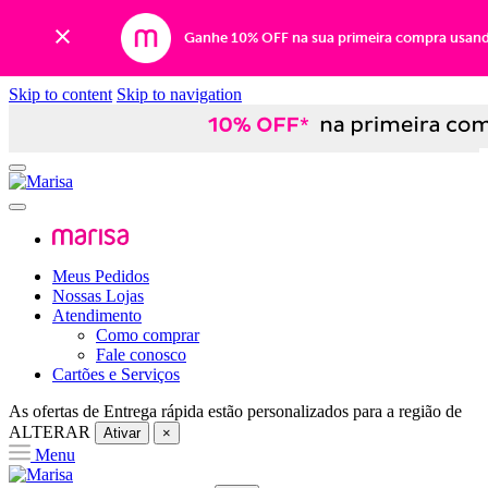
Ganhe 10% OFF na sua primeira compra usan
Skip to content
Skip to navigation
Meus Pedidos
Nossas Lojas
Atendimento
Como comprar
Fale conosco
Cartões e Serviços
As ofertas de
Entrega rápida
estão personalizados para a região de
ALTERAR
Ativar
×
Menu