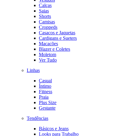
Calças
Saias
Shorts
Camisas
Croppeds
Casacos e Jaquetas
Cardigans e Sueters
Macacões
Blazer e Coletes
Moletom
Ver Tudo
Linhas
Casual
Íntimo
Fitness
Praia
Plus Size
Gestante
Tendências
Básicos e Jeans
Looks para Trabalho