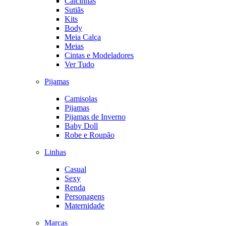
Calcinhas
Sutiãs
Kits
Body
Meia Calça
Meias
Cintas e Modeladores
Ver Tudo
Pijamas
Camisolas
Pijamas
Pijamas de Inverno
Baby Doll
Robe e Roupão
Linhas
Casual
Sexy
Renda
Personagens
Maternidade
Marcas