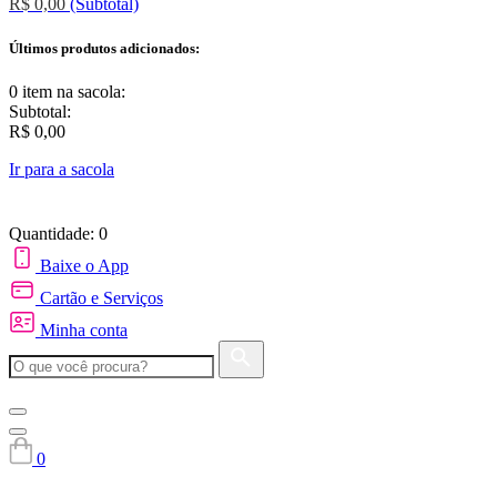
R$ 0,00
(Subtotal)
Últimos produtos adicionados:
0 item
na sacola:
Subtotal:
R$ 0,00
Ir para a sacola
Quantidade: 0
Baixe o App
Cartão e Serviços
Minha conta
0