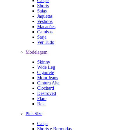
Calças
Shorts
Saias
Jaquetas
Vestidos
Macacões
Camisas
Sarja
Ver Tudo
Modelagem
Skinny
Wide Leg
Cigarrete
Mom Jeans
Cintura Alta
Clochard
Destroyed
Flare
Reta
Plus Size
Calça
Shorts e Bermudas