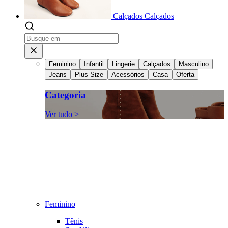
Calçados
Calçados
Feminino
Infantil
Lingerie
Calçados
Masculino
Jeans
Plus Size
Acessórios
Casa
Oferta
Categoria
Ver tudo >
Feminino
Tênis