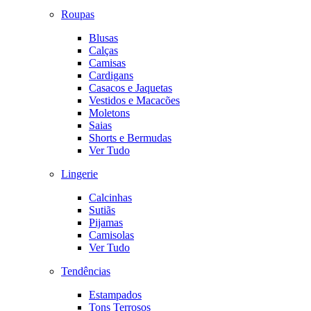
Roupas
Blusas
Calças
Camisas
Cardigans
Casacos e Jaquetas
Vestidos e Macacões
Moletons
Saias
Shorts e Bermudas
Ver Tudo
Lingerie
Calcinhas
Sutiãs
Pijamas
Camisolas
Ver Tudo
Tendências
Estampados
Tons Terrosos