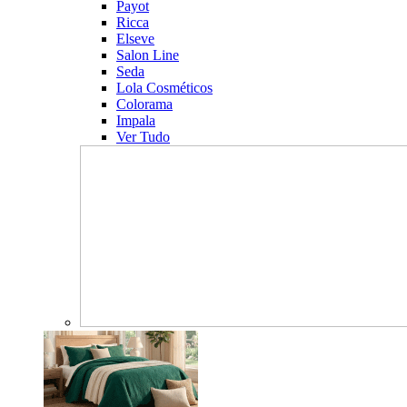
Payot
Ricca
Elseve
Salon Line
Seda
Lola Cosméticos
Colorama
Impala
Ver Tudo