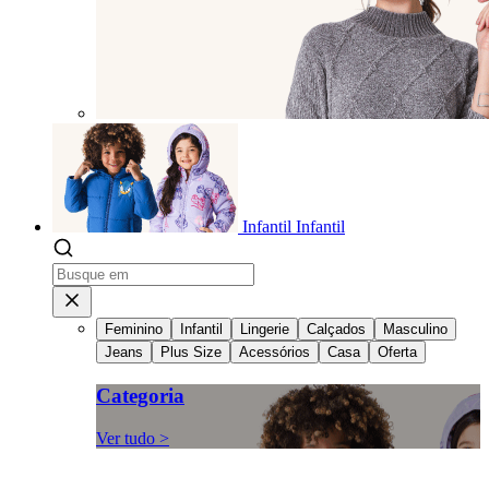
Infantil
Infantil
Feminino
Infantil
Lingerie
Calçados
Masculino
Jeans
Plus Size
Acessórios
Casa
Oferta
Categoria
Ver tudo >