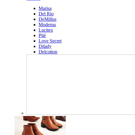
Marisa
Del Rio
DeMillus
Moderna
Lucitex
Plié
Love Secret
Dilady
Delcotton