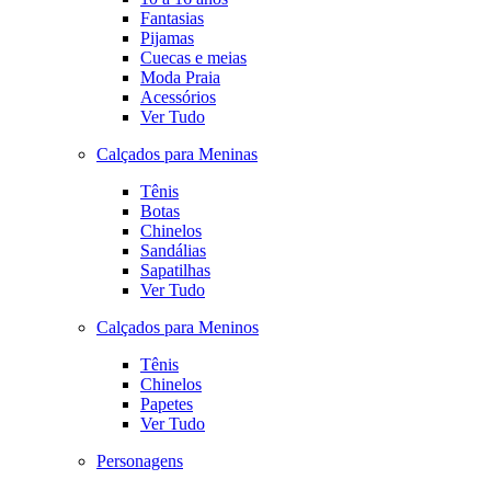
Fantasias
Pijamas
Cuecas e meias
Moda Praia
Acessórios
Ver Tudo
Calçados para Meninas
Tênis
Botas
Chinelos
Sandálias
Sapatilhas
Ver Tudo
Calçados para Meninos
Tênis
Chinelos
Papetes
Ver Tudo
Personagens