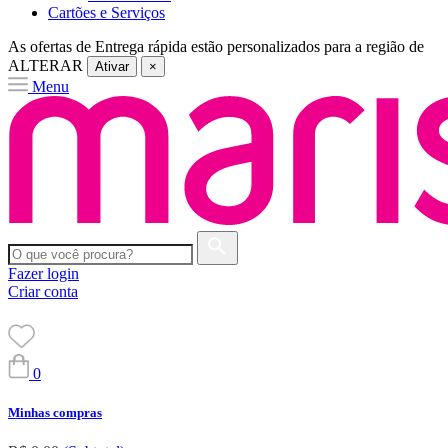
Cartões e Serviços
As ofertas de
Entrega rápida
estão personalizados para a região de
ALTERAR
Ativar
×
Menu
Fazer login
Criar conta
0
Minhas compras