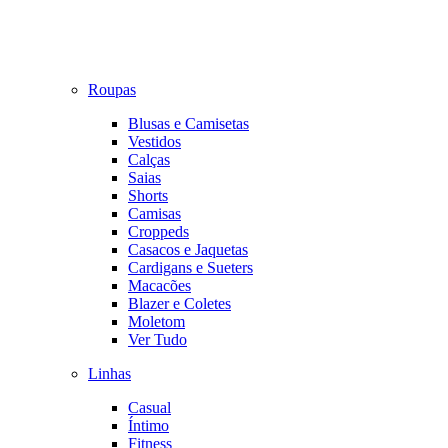
Roupas
Blusas e Camisetas
Vestidos
Calças
Saias
Shorts
Camisas
Croppeds
Casacos e Jaquetas
Cardigans e Sueters
Macacões
Blazer e Coletes
Moletom
Ver Tudo
Linhas
Casual
Íntimo
Fitness