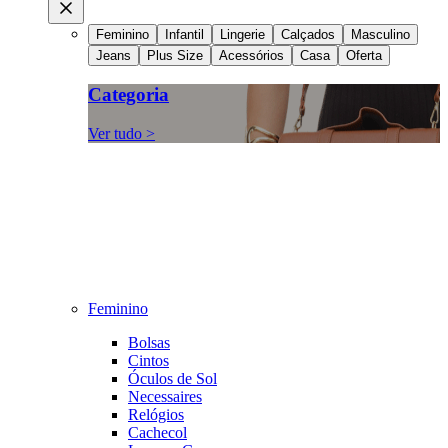
Feminino
Infantil
Lingerie
Calçados
Masculino
Jeans
Plus Size
Acessórios
Casa
Oferta
Categoria
Ver tudo >
Feminino
Bolsas
Cintos
Óculos de Sol
Necessaires
Relógios
Cachecol