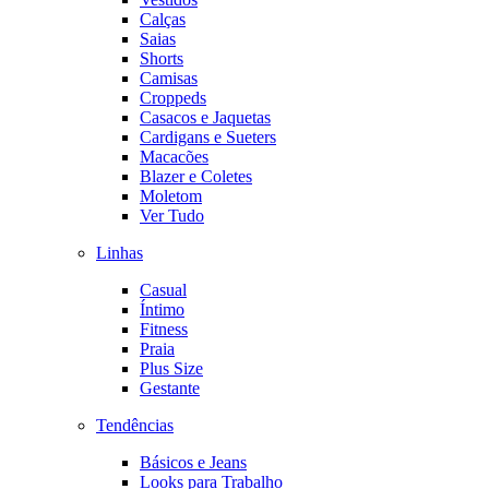
Calças
Saias
Shorts
Camisas
Croppeds
Casacos e Jaquetas
Cardigans e Sueters
Macacões
Blazer e Coletes
Moletom
Ver Tudo
Linhas
Casual
Íntimo
Fitness
Praia
Plus Size
Gestante
Tendências
Básicos e Jeans
Looks para Trabalho