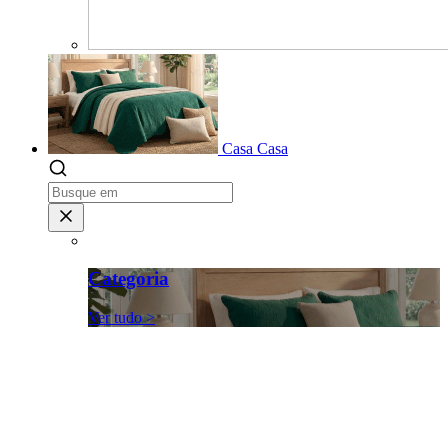
Casa
Casa
Categoria
Ver tudo >