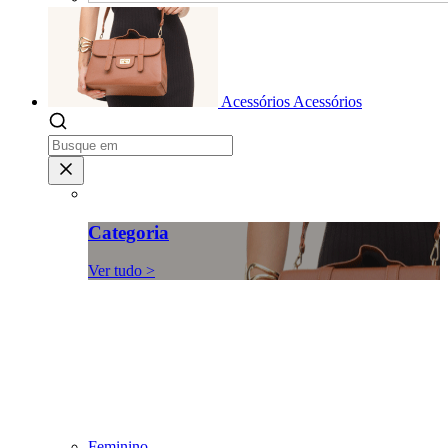
Acessórios
Acessórios
Categoria
Ver tudo >
Feminino