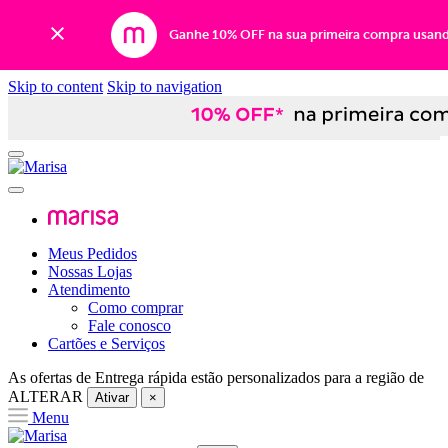
Ganhe 10% OFF na sua primeira compra usan
Skip to content
Skip to navigation
Meus Pedidos
Nossas Lojas
Atendimento
Como comprar
Fale conosco
Cartões e Serviços
As ofertas de
Entrega rápida
estão personalizados para a região de
ALTERAR
Ativar
×
Menu