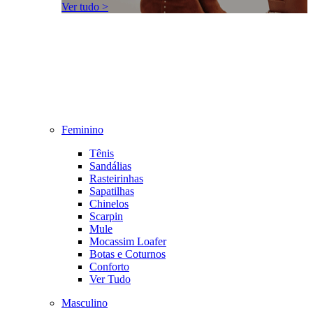
Ver tudo >
Feminino
Tênis
Sandálias
Rasteirinhas
Sapatilhas
Chinelos
Scarpin
Mule
Mocassim Loafer
Botas e Coturnos
Conforto
Ver Tudo
Masculino