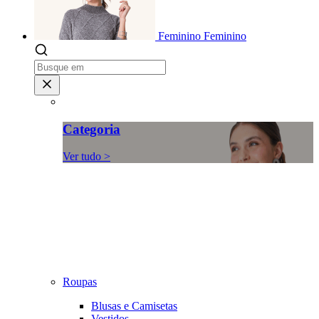
Feminino
Feminino
Categoria
Ver tudo >
Roupas
Blusas e Camisetas
Vestidos