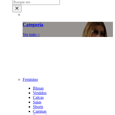
Categoria
Ver tudo >
Feminino
Blusas
Vestidos
Calças
Saias
Shorts
Camisas