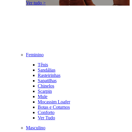
Ver tudo >
Feminino
Tênis
Sandálias
Rasteirinhas
Sapatilhas
Chinelos
Scarpin
Mule
Mocassim Loafer
Botas e Coturnos
Conforto
Ver Tudo
Masculino