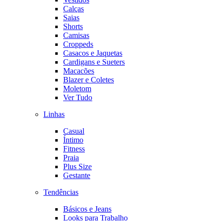
Calças
Saias
Shorts
Camisas
Croppeds
Casacos e Jaquetas
Cardigans e Sueters
Macacões
Blazer e Coletes
Moletom
Ver Tudo
Linhas
Casual
Íntimo
Fitness
Praia
Plus Size
Gestante
Tendências
Básicos e Jeans
Looks para Trabalho