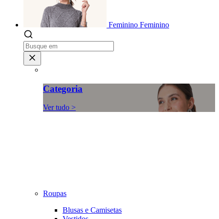
Feminino
Feminino
Categoria
Ver tudo >
Roupas
Blusas e Camisetas
Vestidos