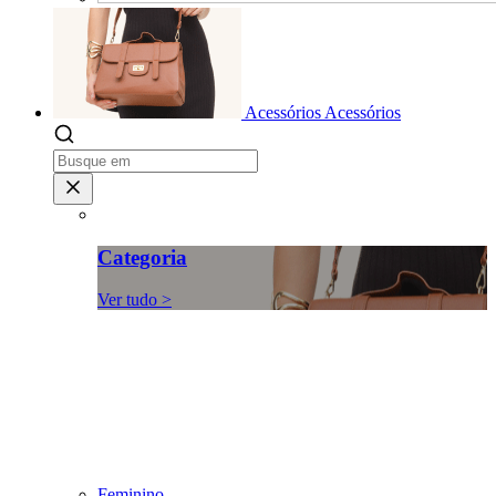
Acessórios
Acessórios
Categoria
Ver tudo >
Feminino