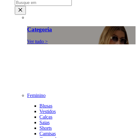
Categoria
Ver tudo >
Feminino
Blusas
Vestidos
Calças
Saias
Shorts
Camisas