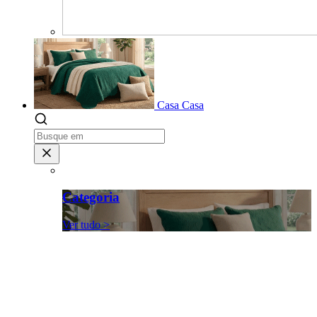
Casa
Casa
Categoria
Ver tudo >