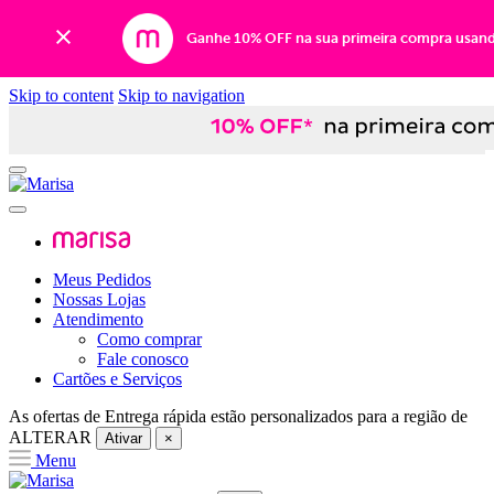
Ganhe 10% OFF na sua primeira compra usan
Skip to content
Skip to navigation
Meus Pedidos
Nossas Lojas
Atendimento
Como comprar
Fale conosco
Cartões e Serviços
As ofertas de
Entrega rápida
estão personalizados para a região de
ALTERAR
Ativar
×
Menu