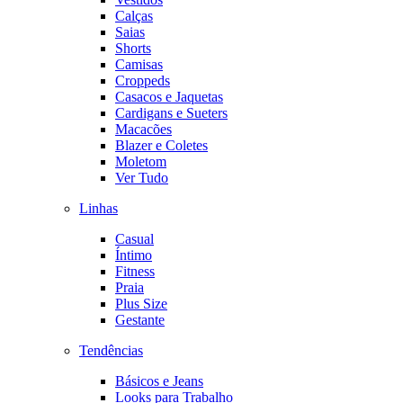
Calças
Saias
Shorts
Camisas
Croppeds
Casacos e Jaquetas
Cardigans e Sueters
Macacões
Blazer e Coletes
Moletom
Ver Tudo
Linhas
Casual
Íntimo
Fitness
Praia
Plus Size
Gestante
Tendências
Básicos e Jeans
Looks para Trabalho