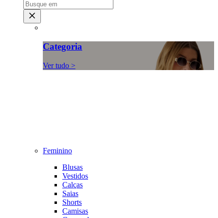
Categoria
Ver tudo >
Feminino
Blusas
Vestidos
Calças
Saias
Shorts
Camisas