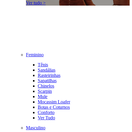
Ver tudo >
Feminino
Tênis
Sandálias
Rasteirinhas
Sapatilhas
Chinelos
Scarpin
Mule
Mocassim Loafer
Botas e Coturnos
Conforto
Ver Tudo
Masculino