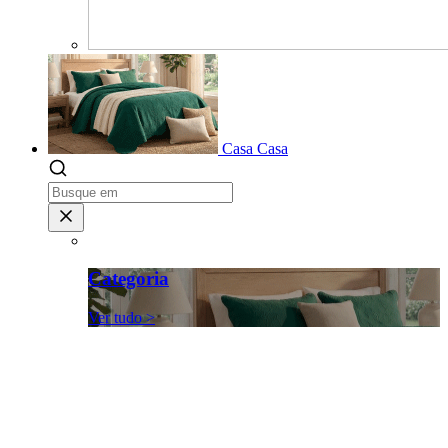
Casa
Casa
Categoria
Ver tudo >