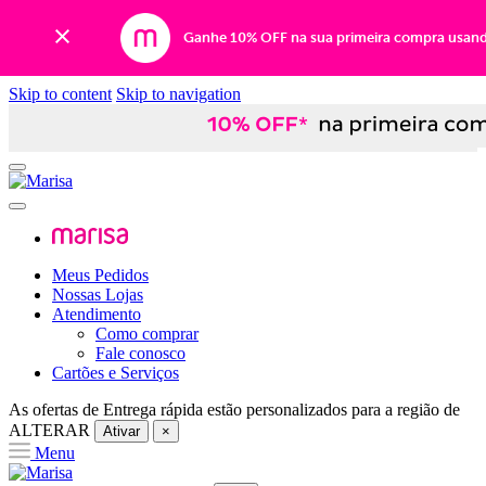
Ganhe 10% OFF na sua primeira compra usan
Skip to content
Skip to navigation
Meus Pedidos
Nossas Lojas
Atendimento
Como comprar
Fale conosco
Cartões e Serviços
As ofertas de
Entrega rápida
estão personalizados para a região de
ALTERAR
Ativar
×
Menu