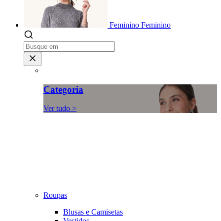
Feminino
Feminino
Categoria
Ver tudo >
Roupas
Blusas e Camisetas
Vestidos