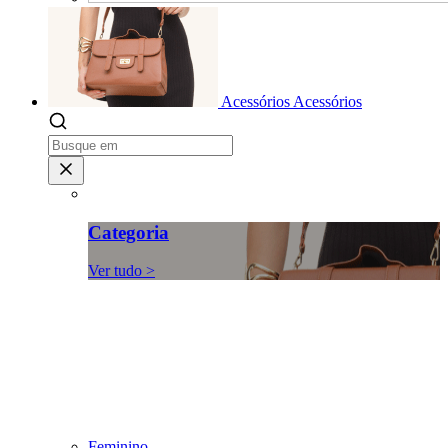
Acessórios
Acessórios
Categoria
Ver tudo >
Feminino