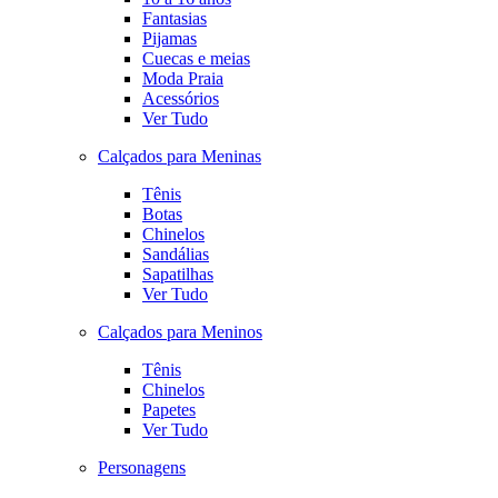
Fantasias
Pijamas
Cuecas e meias
Moda Praia
Acessórios
Ver Tudo
Calçados para Meninas
Tênis
Botas
Chinelos
Sandálias
Sapatilhas
Ver Tudo
Calçados para Meninos
Tênis
Chinelos
Papetes
Ver Tudo
Personagens