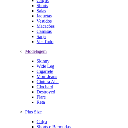
Calças
Shorts
Saias
Jaquetas
Vestidos
Macacões
Camisas
Sarja
Ver Tudo
Modelagem
Skinny
Wide Leg
Cigarrete
Mom Jeans
Cintura Alta
Clochard
Destroyed
Flare
Reta
Plus Size
Calça
Shorts e Bermudas