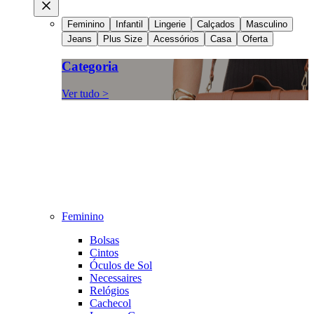
Feminino
Infantil
Lingerie
Calçados
Masculino
Jeans
Plus Size
Acessórios
Casa
Oferta
Categoria
Ver tudo >
Feminino
Bolsas
Cintos
Óculos de Sol
Necessaires
Relógios
Cachecol