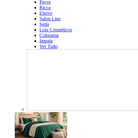
Payot
Ricca
Elseve
Salon Line
Seda
Lola Cosméticos
Colorama
Impala
Ver Tudo