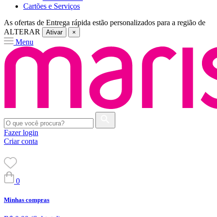
Cartões e Serviços
As ofertas de
Entrega rápida
estão personalizados para a região de
ALTERAR
Ativar
×
Menu
Fazer login
Criar conta
0
Minhas compras