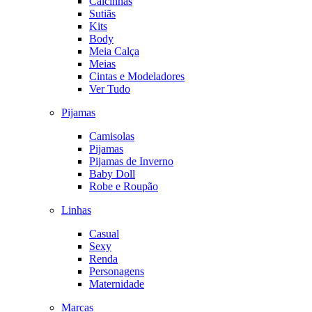
Calcinhas
Sutiãs
Kits
Body
Meia Calça
Meias
Cintas e Modeladores
Ver Tudo
Pijamas
Camisolas
Pijamas
Pijamas de Inverno
Baby Doll
Robe e Roupão
Linhas
Casual
Sexy
Renda
Personagens
Maternidade
Marcas