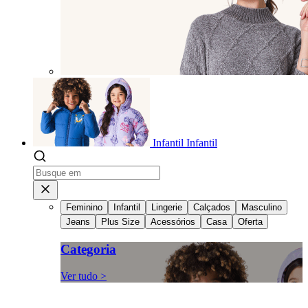
Infantil
Infantil
Feminino
Infantil
Lingerie
Calçados
Masculino
Jeans
Plus Size
Acessórios
Casa
Oferta
Categoria
Ver tudo >