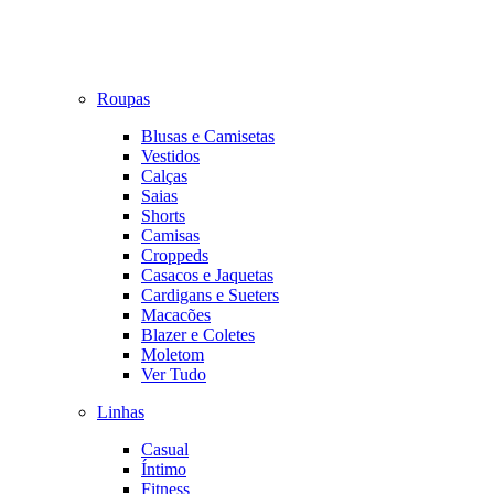
Roupas
Blusas e Camisetas
Vestidos
Calças
Saias
Shorts
Camisas
Croppeds
Casacos e Jaquetas
Cardigans e Sueters
Macacões
Blazer e Coletes
Moletom
Ver Tudo
Linhas
Casual
Íntimo
Fitness