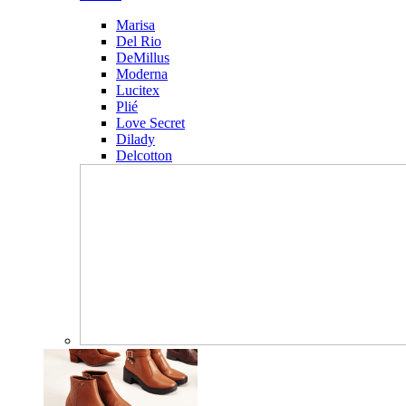
Marisa
Del Rio
DeMillus
Moderna
Lucitex
Plié
Love Secret
Dilady
Delcotton