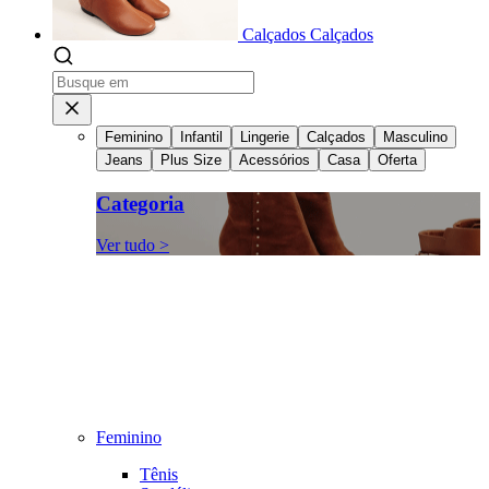
Calçados
Calçados
Feminino
Infantil
Lingerie
Calçados
Masculino
Jeans
Plus Size
Acessórios
Casa
Oferta
Categoria
Ver tudo >
Feminino
Tênis