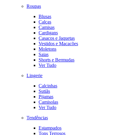
Roupas
Blusas
Calças
Camisas
Cardigans
Casacos e Jaquetas
Vestidos e Macacões
Moletons
Saias
Shorts e Bermudas
Ver Tudo
Lingerie
Calcinhas
Sutiãs
Pijamas
Camisolas
Ver Tudo
Tendências
Estampados
Tons Terrosos