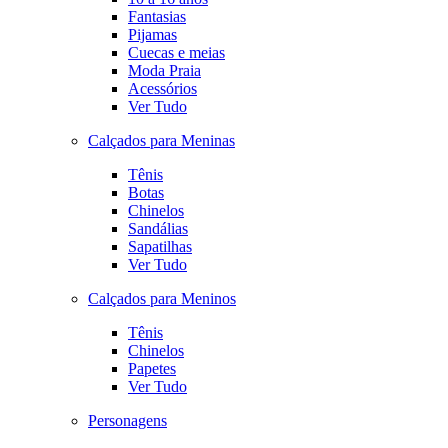
Fantasias
Pijamas
Cuecas e meias
Moda Praia
Acessórios
Ver Tudo
Calçados para Meninas
Tênis
Botas
Chinelos
Sandálias
Sapatilhas
Ver Tudo
Calçados para Meninos
Tênis
Chinelos
Papetes
Ver Tudo
Personagens