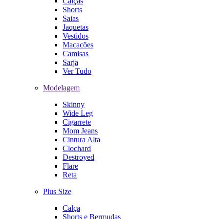
Calças
Shorts
Saias
Jaquetas
Vestidos
Macacões
Camisas
Sarja
Ver Tudo
Modelagem
Skinny
Wide Leg
Cigarrete
Mom Jeans
Cintura Alta
Clochard
Destroyed
Flare
Reta
Plus Size
Calça
Shorts e Bermudas