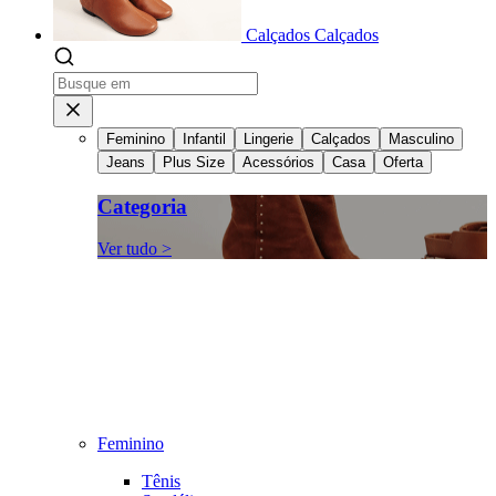
Calçados
Calçados
Feminino
Infantil
Lingerie
Calçados
Masculino
Jeans
Plus Size
Acessórios
Casa
Oferta
Categoria
Ver tudo >
Feminino
Tênis