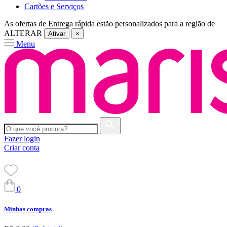
Cartões e Serviços
As ofertas de
Entrega rápida
estão personalizados para a região de
ALTERAR
Ativar
×
Menu
Fazer login
Criar conta
0
Minhas compras