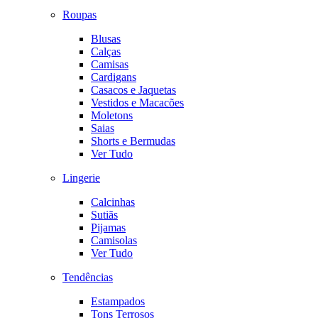
Roupas
Blusas
Calças
Camisas
Cardigans
Casacos e Jaquetas
Vestidos e Macacões
Moletons
Saias
Shorts e Bermudas
Ver Tudo
Lingerie
Calcinhas
Sutiãs
Pijamas
Camisolas
Ver Tudo
Tendências
Estampados
Tons Terrosos