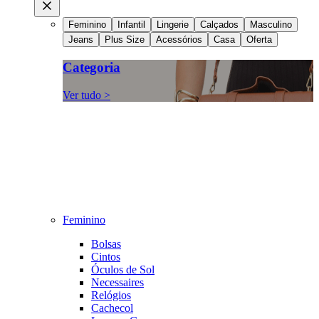
Feminino
Infantil
Lingerie
Calçados
Masculino
Jeans
Plus Size
Acessórios
Casa
Oferta
Categoria
Ver tudo >
Feminino
Bolsas
Cintos
Óculos de Sol
Necessaires
Relógios
Cachecol