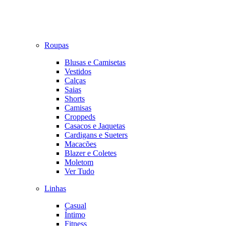
Roupas
Blusas e Camisetas
Vestidos
Calças
Saias
Shorts
Camisas
Croppeds
Casacos e Jaquetas
Cardigans e Sueters
Macacões
Blazer e Coletes
Moletom
Ver Tudo
Linhas
Casual
Íntimo
Fitness