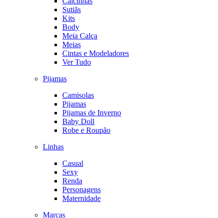
Calcinhas
Sutiãs
Kits
Body
Meia Calça
Meias
Cintas e Modeladores
Ver Tudo
Pijamas
Camisolas
Pijamas
Pijamas de Inverno
Baby Doll
Robe e Roupão
Linhas
Casual
Sexy
Renda
Personagens
Maternidade
Marcas