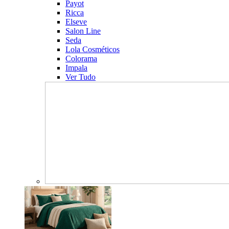
Payot
Ricca
Elseve
Salon Line
Seda
Lola Cosméticos
Colorama
Impala
Ver Tudo