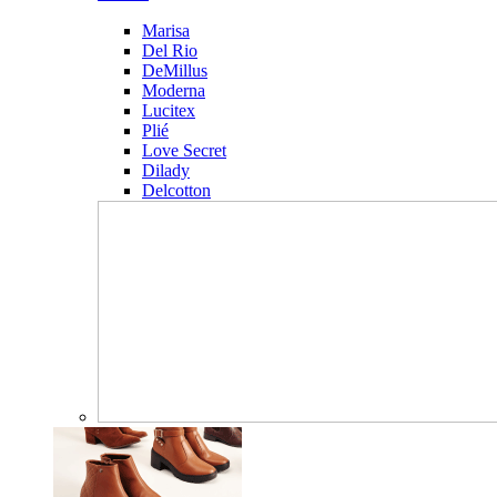
Marisa
Del Rio
DeMillus
Moderna
Lucitex
Plié
Love Secret
Dilady
Delcotton