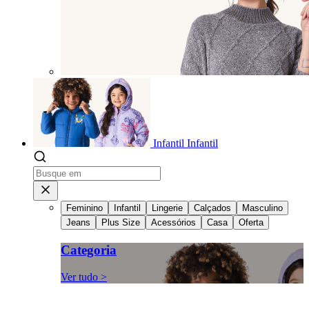
Infantil
Infantil
Feminino
Infantil
Lingerie
Calçados
Masculino
Jeans
Plus Size
Acessórios
Casa
Oferta
Categoria
Ver tudo >