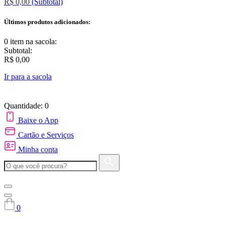
R$ 0,00
(Subtotal)
Últimos produtos adicionados:
0 item
na sacola:
Subtotal:
R$ 0,00
Ir para a sacola
Quantidade: 0
Baixe o App
Cartão e Serviços
Minha conta
0