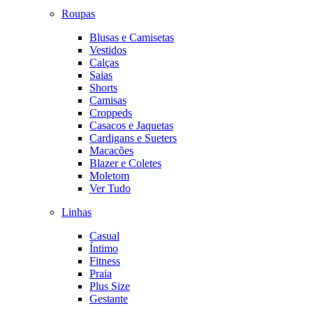
Roupas
Blusas e Camisetas
Vestidos
Calças
Saias
Shorts
Camisas
Croppeds
Casacos e Jaquetas
Cardigans e Sueters
Macacões
Blazer e Coletes
Moletom
Ver Tudo
Linhas
Casual
Íntimo
Fitness
Praia
Plus Size
Gestante