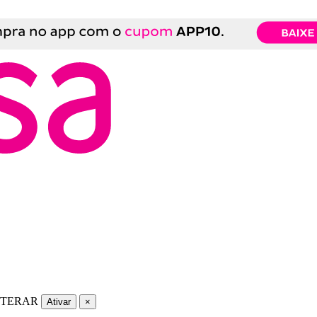
LTERAR
Ativar
×