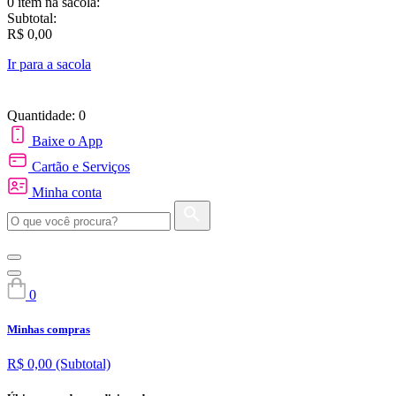
0 item
na sacola:
Subtotal:
R$ 0,00
Ir para a sacola
Quantidade: 0
Baixe o App
Cartão e Serviços
Minha conta
0
Minhas compras
R$ 0,00
(Subtotal)