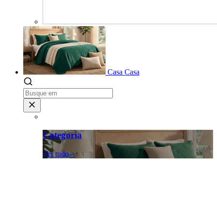
Casa
Casa
Categoria
Ver tudo >