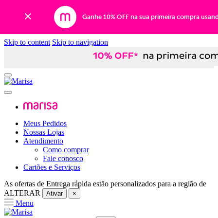
Ganhe 10% OFF na sua primeira compra usan
Skip to content
Skip to navigation
Meus Pedidos
Nossas Lojas
Atendimento
Como comprar
Fale conosco
Cartões e Serviços
As ofertas de
Entrega rápida
estão personalizados para a região de
ALTERAR
Ativar
×
Menu