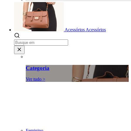
Acessórios
Acessórios
Categoria
Ver tudo >
Feminino