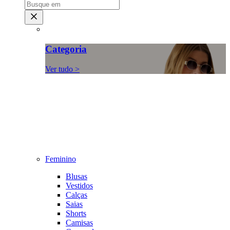
Categoria
Ver tudo >
Feminino
Blusas
Vestidos
Calças
Saias
Shorts
Camisas