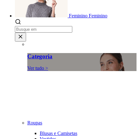
Feminino
Feminino
Categoria
Ver tudo >
Roupas
Blusas e Camisetas
Vestidos