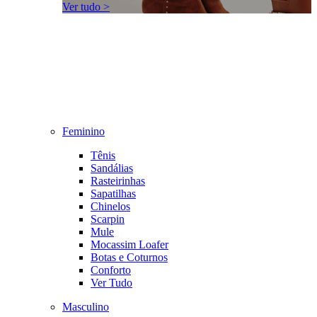
Ver tudo >
Feminino
Tênis
Sandálias
Rasteirinhas
Sapatilhas
Chinelos
Scarpin
Mule
Mocassim Loafer
Botas e Coturnos
Conforto
Ver Tudo
Masculino