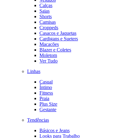
Calças
Saias
Shorts
Camisas
Croppeds
Casacos e Jaquetas
Cardigans e Sueters
Macacões
Blazer e Coletes
Moletom
Ver Tudo
Linhas
Casual
Íntimo
Fitness
Praia
Plus Size
Gestante
Tendências
Básicos e Jeans
Looks para Trabalho