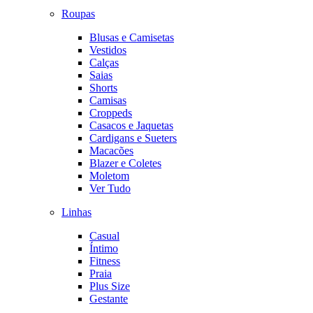
Roupas
Blusas e Camisetas
Vestidos
Calças
Saias
Shorts
Camisas
Croppeds
Casacos e Jaquetas
Cardigans e Sueters
Macacões
Blazer e Coletes
Moletom
Ver Tudo
Linhas
Casual
Íntimo
Fitness
Praia
Plus Size
Gestante