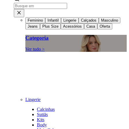
Feminino
Infantil
Lingerie
Calçados
Masculino
Jeans
Plus Size
Acessórios
Casa
Oferta
Categoria
Ver tudo >
Lingerie
Calcinhas
Sutiãs
Kits
Body