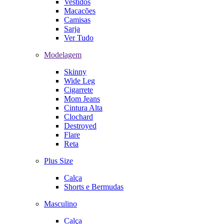
Vestidos
Macacões
Camisas
Sarja
Ver Tudo
Modelagem
Skinny
Wide Leg
Cigarrete
Mom Jeans
Cintura Alta
Clochard
Destroyed
Flare
Reta
Plus Size
Calça
Shorts e Bermudas
Masculino
Calça