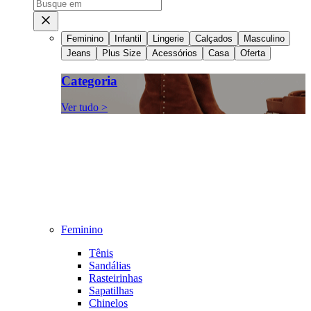
Feminino
Infantil
Lingerie
Calçados
Masculino
Jeans
Plus Size
Acessórios
Casa
Oferta
Categoria
Ver tudo >
Feminino
Tênis
Sandálias
Rasteirinhas
Sapatilhas
Chinelos