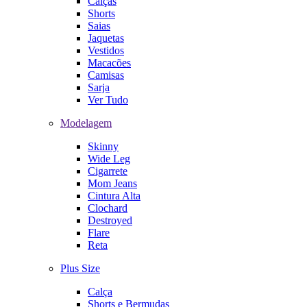
Calças
Shorts
Saias
Jaquetas
Vestidos
Macacões
Camisas
Sarja
Ver Tudo
Modelagem
Skinny
Wide Leg
Cigarrete
Mom Jeans
Cintura Alta
Clochard
Destroyed
Flare
Reta
Plus Size
Calça
Shorts e Bermudas