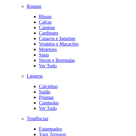
Roupas
Blusas
Calças
Camisas
Cardigans
Casacos e Jaquetas
Vestidos e Macacões
Moletons
Saias
Shorts e Bermudas
Ver Tudo
Lingerie
Calcinhas
Sutiãs
Pijamas
Camisolas
Ver Tudo
Tendências
Estampados
Tons Terrosos