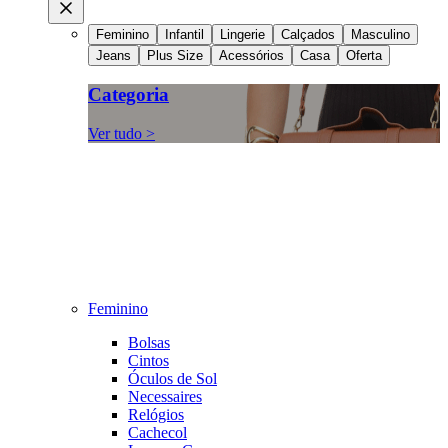
Feminino
Infantil
Lingerie
Calçados
Masculino
Jeans
Plus Size
Acessórios
Casa
Oferta
Categoria
Ver tudo >
Feminino
Bolsas
Cintos
Óculos de Sol
Necessaires
Relógios
Cachecol