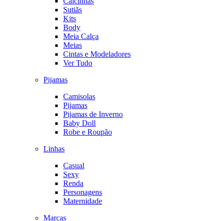
Calcinhas
Sutiãs
Kits
Body
Meia Calça
Meias
Cintas e Modeladores
Ver Tudo
Pijamas
Camisolas
Pijamas
Pijamas de Inverno
Baby Doll
Robe e Roupão
Linhas
Casual
Sexy
Renda
Personagens
Maternidade
Marcas