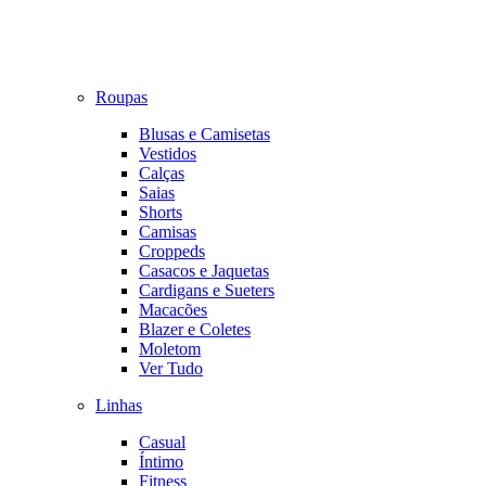
Roupas
Blusas e Camisetas
Vestidos
Calças
Saias
Shorts
Camisas
Croppeds
Casacos e Jaquetas
Cardigans e Sueters
Macacões
Blazer e Coletes
Moletom
Ver Tudo
Linhas
Casual
Íntimo
Fitness