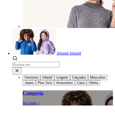
Infantil
Infantil
Feminino
Infantil
Lingerie
Calçados
Masculino
Jeans
Plus Size
Acessórios
Casa
Oferta
Categoria
Ver tudo >