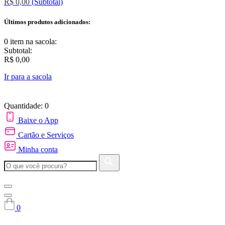
R$ 0,00
(Subtotal)
Últimos produtos adicionados:
0 item
na sacola:
Subtotal:
R$ 0,00
Ir para a sacola
Quantidade: 0
Baixe o App
Cartão e Serviços
Minha conta
0