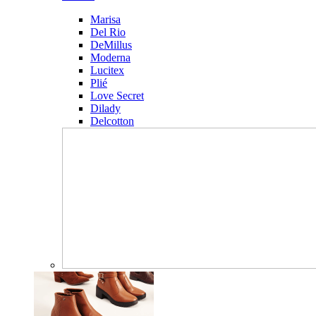
Marisa
Del Rio
DeMillus
Moderna
Lucitex
Plié
Love Secret
Dilady
Delcotton