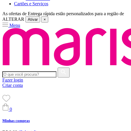
Cartões e Serviços
As ofertas de
Entrega rápida
estão personalizados para a região de
ALTERAR
Ativar
×
Menu
Fazer login
Criar conta
0
Minhas compras