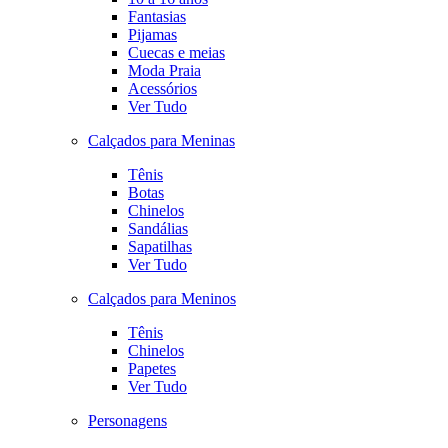
Fantasias
Pijamas
Cuecas e meias
Moda Praia
Acessórios
Ver Tudo
Calçados para Meninas
Tênis
Botas
Chinelos
Sandálias
Sapatilhas
Ver Tudo
Calçados para Meninos
Tênis
Chinelos
Papetes
Ver Tudo
Personagens