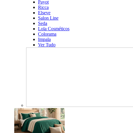
Payot
Ricca
Elseve
Salon Line
Seda
Lola Cosméticos
Colorama
Impala
Ver Tudo