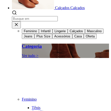
Calçados
Calçados
Feminino
Infantil
Lingerie
Calçados
Masculino
Jeans
Plus Size
Acessórios
Casa
Oferta
Categoria
Ver tudo >
Feminino
Tênis