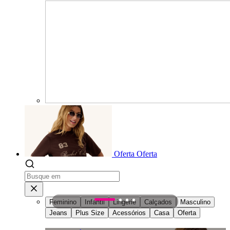
Oferta
Oferta
Feminino
Infantil
Lingerie
Calçados
Masculino
1
2
3
4
Jeans
Plus Size
Acessórios
Casa
Oferta