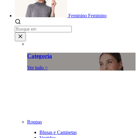
Feminino
Feminino
Categoria
Ver tudo >
Roupas
Blusas e Camisetas
Vestidos