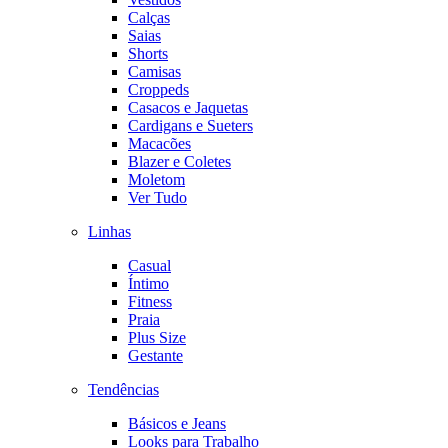
Calças
Saias
Shorts
Camisas
Croppeds
Casacos e Jaquetas
Cardigans e Sueters
Macacões
Blazer e Coletes
Moletom
Ver Tudo
Linhas
Casual
Íntimo
Fitness
Praia
Plus Size
Gestante
Tendências
Básicos e Jeans
Looks para Trabalho