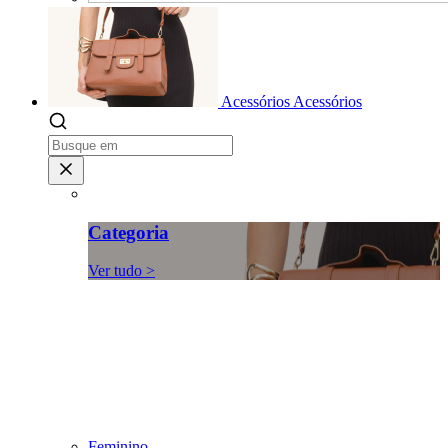
Acessórios
Acessórios
Categoria
Ver tudo >
Feminino