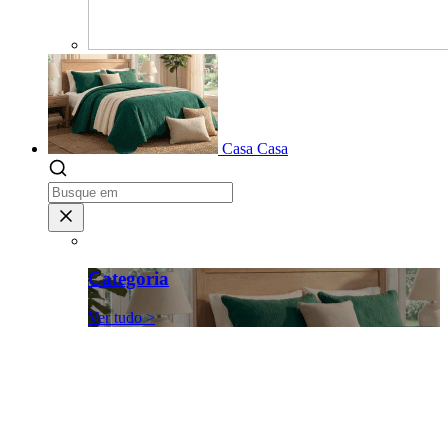
Casa
Casa
Categoria
Ver tudo >