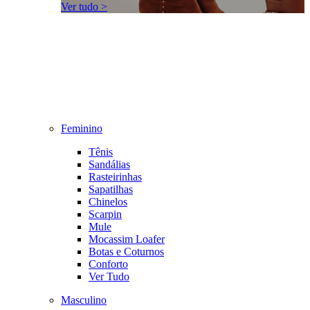
Ver tudo >
Feminino
Tênis
Sandálias
Rasteirinhas
Sapatilhas
Chinelos
Scarpin
Mule
Mocassim Loafer
Botas e Coturnos
Conforto
Ver Tudo
Masculino