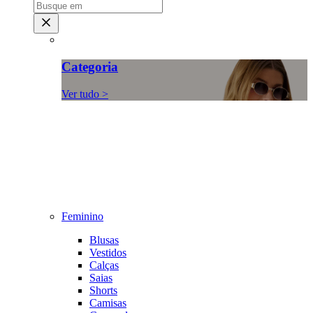
Categoria
Ver tudo >
Feminino
Blusas
Vestidos
Calças
Saias
Shorts
Camisas