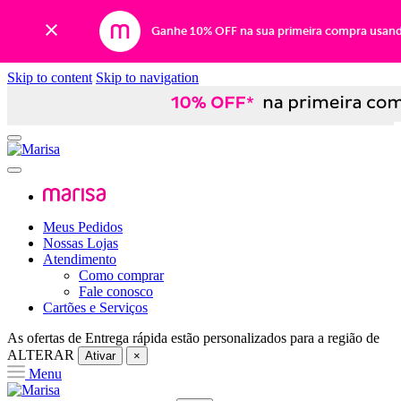
Ganhe 10% OFF na sua primeira compra usan
Skip to content
Skip to navigation
Meus Pedidos
Nossas Lojas
Atendimento
Como comprar
Fale conosco
Cartões e Serviços
As ofertas de
Entrega rápida
estão personalizados para a região de
ALTERAR
Ativar
×
Menu