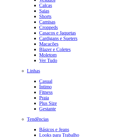
Calças
Saias
Shorts
Camisas
Croppeds
Casacos e Jaquetas
Cardigans e Sueters
Macacões
Blazer e Coletes
Moletom
Ver Tudo
Linhas
Casual
Íntimo
Fitness
Praia
Plus Size
Gestante
Tendências
Básicos e Jeans
Looks para Trabalho