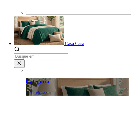
Casa
Casa
Categoria
Ver tudo >