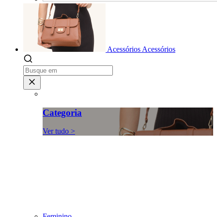
Acessórios
Acessórios
Categoria
Ver tudo >
Feminino