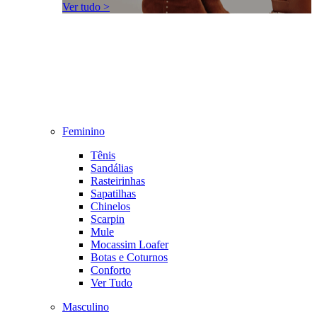
Ver tudo >
Feminino
Tênis
Sandálias
Rasteirinhas
Sapatilhas
Chinelos
Scarpin
Mule
Mocassim Loafer
Botas e Coturnos
Conforto
Ver Tudo
Masculino