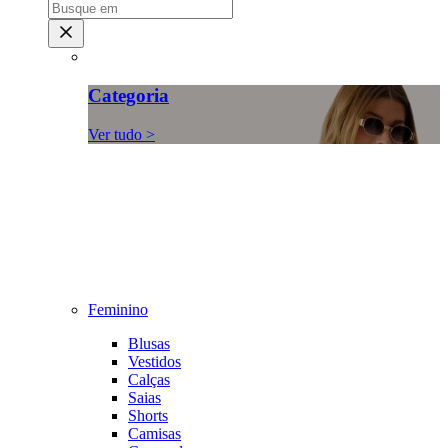
Categoria
Ver tudo >
Feminino
Blusas
Vestidos
Calças
Saias
Shorts
Camisas