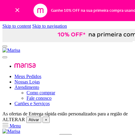
Ganhe 10% OFF na sua primeira compra usan
Skip to content
Skip to navigation
Meus Pedidos
Nossas Lojas
Atendimento
Como comprar
Fale conosco
Cartões e Serviços
As ofertas de
Entrega rápida
estão personalizados para a região de
ALTERAR
Ativar
×
Menu