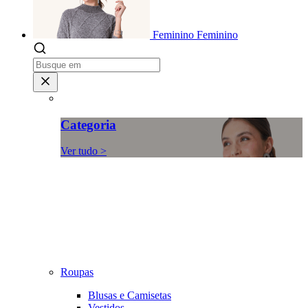
Feminino
Feminino
Categoria
Ver tudo >
Roupas
Blusas e Camisetas
Vestidos