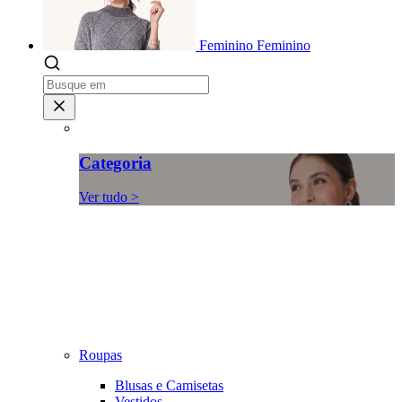
Feminino
Feminino
Categoria
Ver tudo >
Roupas
Blusas e Camisetas
Vestidos