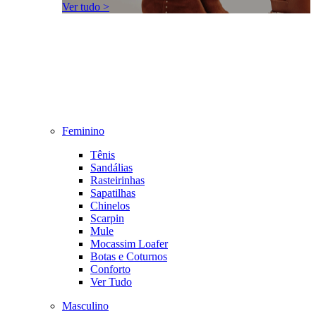
Ver tudo >
Feminino
Tênis
Sandálias
Rasteirinhas
Sapatilhas
Chinelos
Scarpin
Mule
Mocassim Loafer
Botas e Coturnos
Conforto
Ver Tudo
Masculino