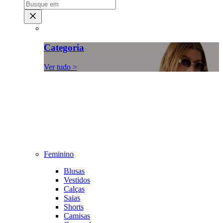
Categoria
Ver tudo >
Feminino
Blusas
Vestidos
Calças
Saias
Shorts
Camisas