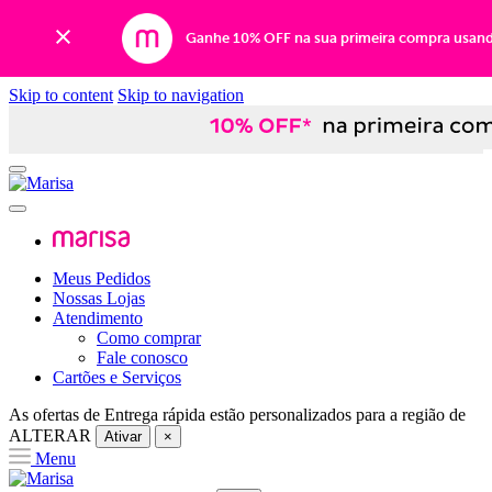
Ganhe 10% OFF na sua primeira compra usan
Skip to content
Skip to navigation
Meus Pedidos
Nossas Lojas
Atendimento
Como comprar
Fale conosco
Cartões e Serviços
As ofertas de
Entrega rápida
estão personalizados para a região de
ALTERAR
Ativar
×
Menu