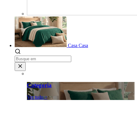
Casa
Casa
Categoria
Ver tudo >