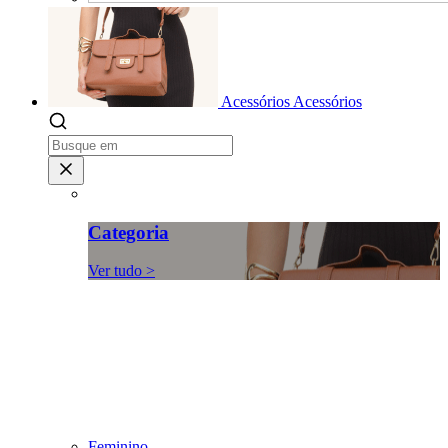
Acessórios
Acessórios
Categoria
Ver tudo >
Feminino