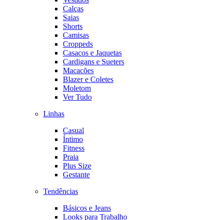
Calças
Saias
Shorts
Camisas
Croppeds
Casacos e Jaquetas
Cardigans e Sueters
Macacões
Blazer e Coletes
Moletom
Ver Tudo
Linhas
Casual
Íntimo
Fitness
Praia
Plus Size
Gestante
Tendências
Básicos e Jeans
Looks para Trabalho