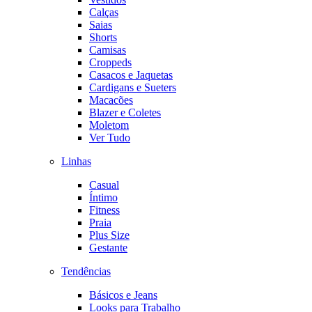
Calças
Saias
Shorts
Camisas
Croppeds
Casacos e Jaquetas
Cardigans e Sueters
Macacões
Blazer e Coletes
Moletom
Ver Tudo
Linhas
Casual
Íntimo
Fitness
Praia
Plus Size
Gestante
Tendências
Básicos e Jeans
Looks para Trabalho