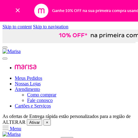
Ganhe 10% OFF na sua primeira compra usan
Skip to content
Skip to navigation
Meus Pedidos
Nossas Lojas
Atendimento
Como comprar
Fale conosco
Cartões e Serviços
As ofertas de
Entrega rápida
estão personalizados para a região de
ALTERAR
Ativar
×
Menu