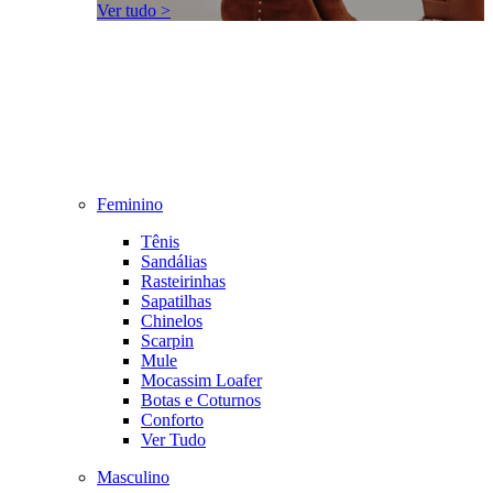
Ver tudo >
Feminino
Tênis
Sandálias
Rasteirinhas
Sapatilhas
Chinelos
Scarpin
Mule
Mocassim Loafer
Botas e Coturnos
Conforto
Ver Tudo
Masculino