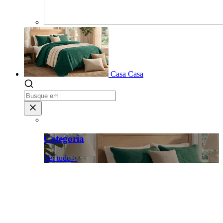
Casa
Casa
Categoria
Ver tudo >