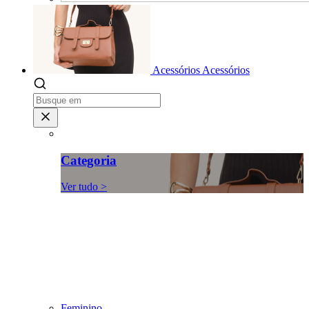
Acessórios
Acessórios
Categoria
Ver tudo >
Feminino