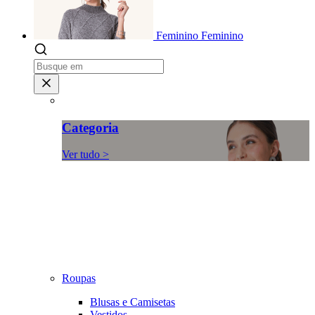
Feminino
Feminino
Categoria
Ver tudo >
Roupas
Blusas e Camisetas
Vestidos