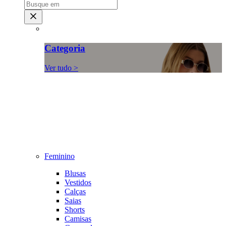
Categoria
Ver tudo >
Feminino
Blusas
Vestidos
Calças
Saias
Shorts
Camisas