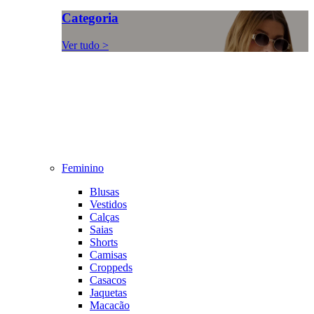
Categoria
Ver tudo >
Feminino
Blusas
Vestidos
Calças
Saias
Shorts
Camisas
Croppeds
Casacos
Jaquetas
Macacão