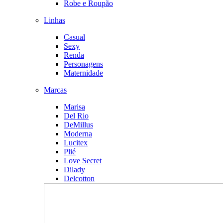
Robe e Roupão
Linhas
Casual
Sexy
Renda
Personagens
Maternidade
Marcas
Marisa
Del Rio
DeMillus
Moderna
Lucitex
Plié
Love Secret
Dilady
Delcotton