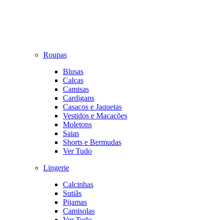
Roupas
Blusas
Calças
Camisas
Cardigans
Casacos e Jaquetas
Vestidos e Macacões
Moletons
Saias
Shorts e Bermudas
Ver Tudo
Lingerie
Calcinhas
Sutiãs
Pijamas
Camisolas
Ver Tudo