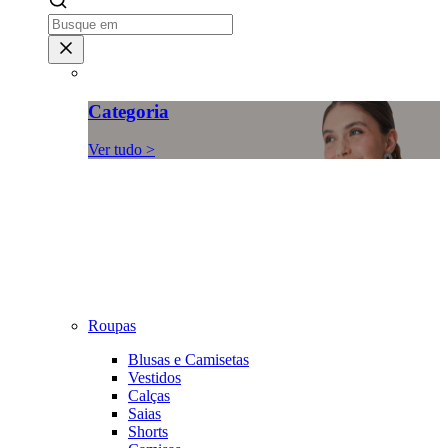
Categoria
Ver tudo >
Roupas
Blusas e Camisetas
Vestidos
Calças
Saias
Shorts