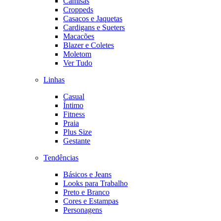
Camisas
Croppeds
Casacos e Jaquetas
Cardigans e Sueters
Macacões
Blazer e Coletes
Moletom
Ver Tudo
Linhas
Casual
Íntimo
Fitness
Praia
Plus Size
Gestante
Tendências
Básicos e Jeans
Looks para Trabalho
Preto e Branco
Cores e Estampas
Personagens