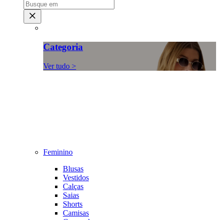
Categoria
Ver tudo >
Feminino
Blusas
Vestidos
Calças
Saias
Shorts
Camisas