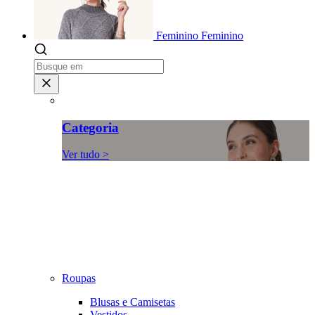
Feminino
Feminino
Categoria
Ver tudo >
Roupas
Blusas e Camisetas
Vestidos