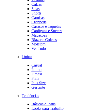
Calças
Saias
Shorts
Camisas
Croppeds
Casacos e Jaquetas
Cardigans e Sueters
Macacões
Blazer e Coletes
Moletom
Ver Tudo
Linhas
Casual
Íntimo
Fitness
Praia
Plus Size
Gestante
Tendências
Básicos e Jeans
Looks para Trabalho