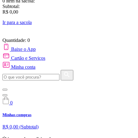
0 item
na sacola:
Subtotal:
R$ 0,00
Ir para a sacola
Quantidade: 0
Baixe o App
Cartão e Serviços
Minha conta
0
Minhas compras
R$ 0,00
(Subtotal)