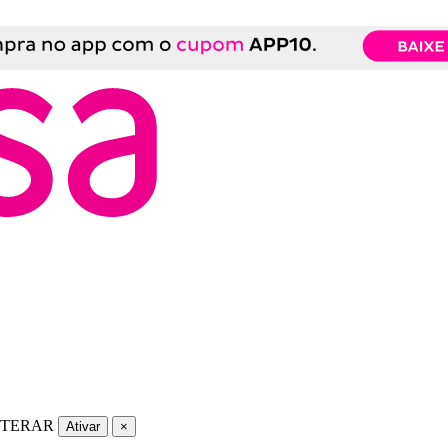
LTERAR
Ativar
×