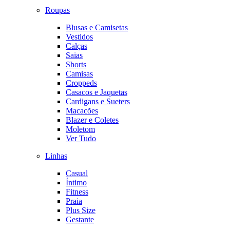
Roupas
Blusas e Camisetas
Vestidos
Calças
Saias
Shorts
Camisas
Croppeds
Casacos e Jaquetas
Cardigans e Sueters
Macacões
Blazer e Coletes
Moletom
Ver Tudo
Linhas
Casual
Íntimo
Fitness
Praia
Plus Size
Gestante