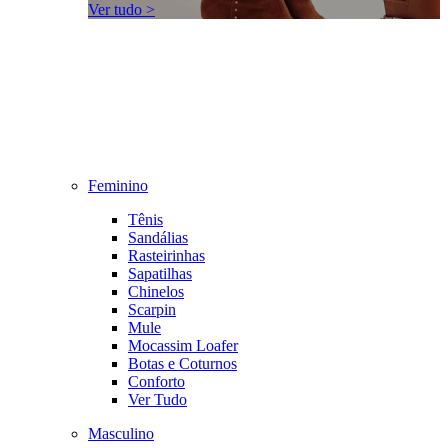
Ver tudo >
Feminino
Tênis
Sandálias
Rasteirinhas
Sapatilhas
Chinelos
Scarpin
Mule
Mocassim Loafer
Botas e Coturnos
Conforto
Ver Tudo
Masculino