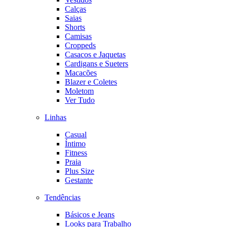
Calças
Saias
Shorts
Camisas
Croppeds
Casacos e Jaquetas
Cardigans e Sueters
Macacões
Blazer e Coletes
Moletom
Ver Tudo
Linhas
Casual
Íntimo
Fitness
Praia
Plus Size
Gestante
Tendências
Básicos e Jeans
Looks para Trabalho