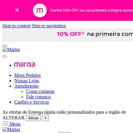
Ganhe 10% OFF na sua primeira compra usan
Skip to content
Skip to navigation
Meus Pedidos
Nossas Lojas
Atendimento
Como comprar
Fale conosco
Cartões e Serviços
As ofertas de
Entrega rápida
estão personalizados para a região de
ALTERAR
Ativar
×
Menu