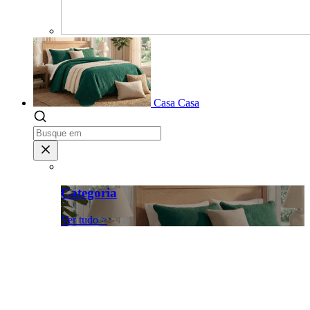
Casa
Casa
Categoria
Ver tudo >