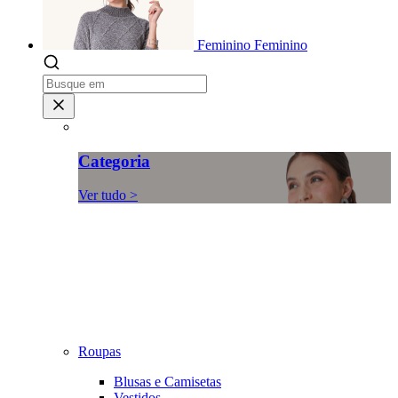
Feminino
Feminino
Categoria
Ver tudo >
Roupas
Blusas e Camisetas
Vestidos