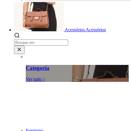
Acessórios
Acessórios
Categoria
Ver tudo >
Feminino