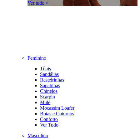
Ver tudo >
Feminino
Tênis
Sandálias
Rasteirinhas
Sapatilhas
Chinelos
Scarpin
Mule
Mocassim Loafer
Botas e Coturnos
Conforto
Ver Tudo
Masculino