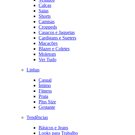
Calças
Saias
Shorts
Camisas
Croppeds
Casacos e Jaquetas
Cardigans e Sueters
Macacões
Blazer e Coletes
Moletom
Ver Tudo
Linhas
Casual
Íntimo
Fitness
Praia
Plus Size
Gestante
Tendências
Básicos e Jeans
Looks para Trabalho