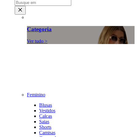
Categoria
Ver tudo >
Feminino
Blusas
Vestidos
Calças
Saias
Shorts
Camisas