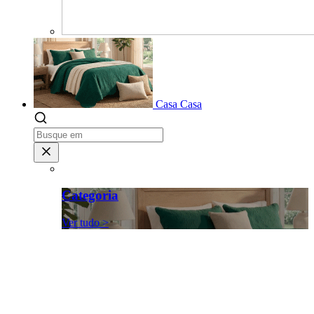
Casa
Casa
Categoria
Ver tudo >