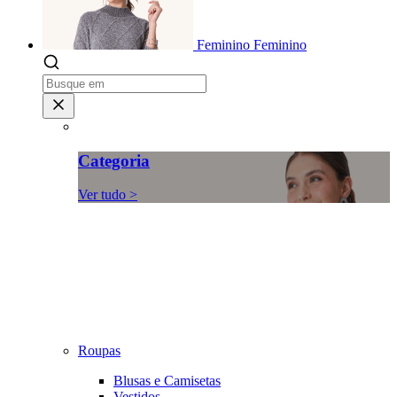
Feminino
Feminino
Categoria
Ver tudo >
Roupas
Blusas e Camisetas
Vestidos