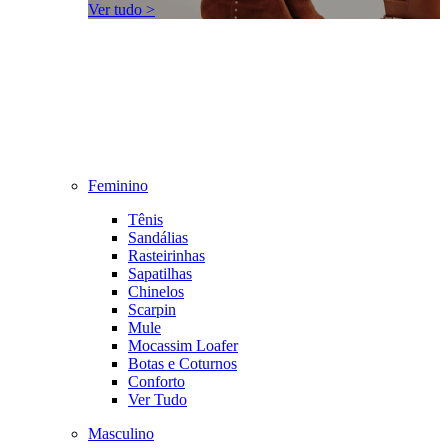
Ver tudo >
Feminino
Tênis
Sandálias
Rasteirinhas
Sapatilhas
Chinelos
Scarpin
Mule
Mocassim Loafer
Botas e Coturnos
Conforto
Ver Tudo
Masculino