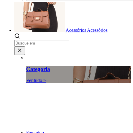
Acessórios
Acessórios
Categoria
Ver tudo >
Feminino