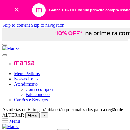
Ganhe 10% OFF na sua primeira compra usan
Skip to content
Skip to navigation
Meus Pedidos
Nossas Lojas
Atendimento
Como comprar
Fale conosco
Cartões e Serviços
As ofertas de
Entrega rápida
estão personalizados para a região de
ALTERAR
Ativar
×
Menu