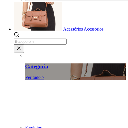
Acessórios
Acessórios
Categoria
Ver tudo >
Feminino