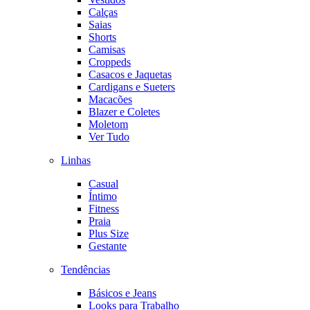
Calças
Saias
Shorts
Camisas
Croppeds
Casacos e Jaquetas
Cardigans e Sueters
Macacões
Blazer e Coletes
Moletom
Ver Tudo
Linhas
Casual
Íntimo
Fitness
Praia
Plus Size
Gestante
Tendências
Básicos e Jeans
Looks para Trabalho