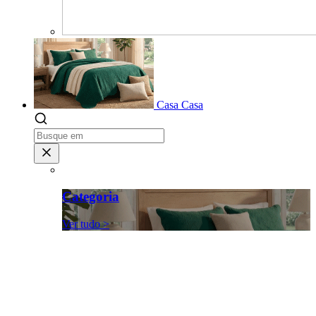
Casa
Casa
Categoria
Ver tudo >