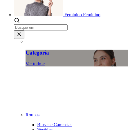
Feminino
Feminino
Categoria
Ver tudo >
Roupas
Blusas e Camisetas
Vestidos