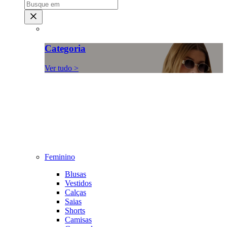
Categoria
Ver tudo >
Feminino
Blusas
Vestidos
Calças
Saias
Shorts
Camisas