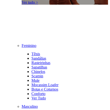
Ver tudo >
Feminino
Tênis
Sandálias
Rasteirinhas
Sapatilhas
Chinelos
Scarpin
Mule
Mocassim Loafer
Botas e Coturnos
Conforto
Ver Tudo
Masculino