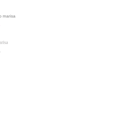
o marisa
O
risa
L