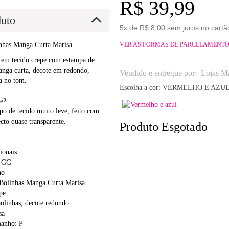
R$ 39,99
duto
5x de R$ 8,00 sem juros no cartã
nhas Manga Curta Marisa
VER AS FORMAS DE PARCELAMENT
a em tecido crepe com estampa de
Manga curta, decote em redondo,
Vendido e entregue por:
Lojas Ma
a no tom.
Escolha a cor:
VERMELHO E AZU
e?
po de tecido muito leve, feito com
cto quase transparente.
Produto Esgotado
ionais:
o GG
ho
Bolinhas Manga Curta Marisa
pe
bolinhas, decote redondo
sa
manho: P