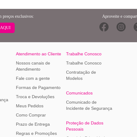
m preços exclusivos:
Aproveite e compart
 AQUI
Atendimento ao Cliente
Trabalhe Conosco
Nossos canais de
Trabalhe Conosco
Atendimento
Contratação de
Fale com a gente
Modelos
Formas de Pagamento
Comunicados
Troca e Devoluções
ança
Comunicado de
Meus Pedidos
Incidente de Segurança
Como Comprar
Proteção de Dados
Prazo de Entrega
Pessoais
Regras e Promoções