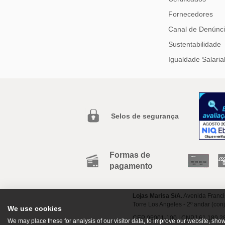
Fornecedores
Canal de Denúnc
Sustentabilidade
Igualdade Salaria
Selos de segurança
Formas de
pagamento
Lojas Marisa S/A.
Avenida Franci
Torre Los Angeles - 2º andar (con
We use cookies
CEP 05001-100 | CNPJ 61.189.2
We may place these for analysis of our visitor data, to improve our website, sh