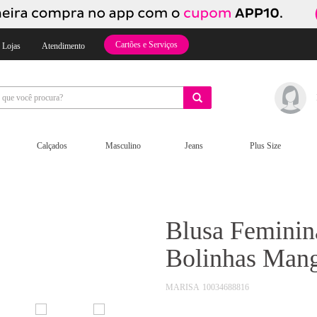
Cartões e Serviços
 Lojas
Atendimento
Calçados
Masculino
Jeans
Plus Size
Blusa Feminin
Bolinhas Mang
MARISA
10034688816