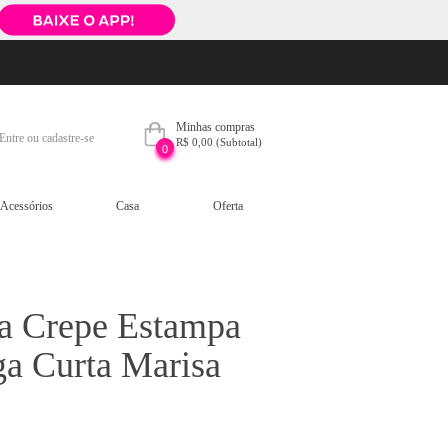
Minhas compras
Entre ou cadastre-se
R$ 0,00
(Subtotal)
0
Acessórios
Casa
Oferta
a Crepe Estampa
a Curta Marisa