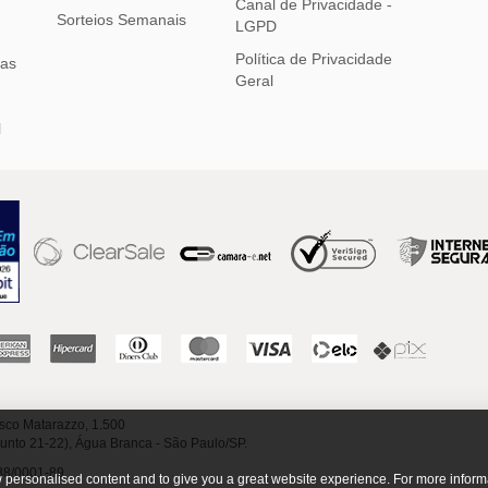
Canal de Privacidade -
Sorteios Semanais
LGPD
Política de Privacidade
ias
Geral
l
sco Matarazzo, 1.500
junto 21-22), Água Branca - São Paulo/SP.
88/0001-89
ow personalised content and to give you a great website experience. For more inform