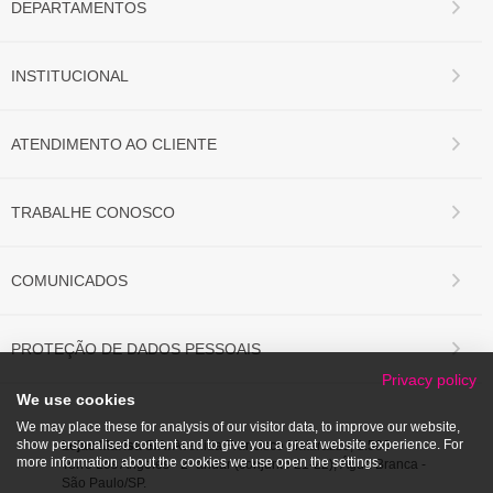
DEPARTAMENTOS
INSTITUCIONAL
ATENDIMENTO AO CLIENTE
TRABALHE CONOSCO
COMUNICADOS
PROTEÇÃO DE DADOS PESSOAIS
Privacy policy
We use cookies
We may place these for analysis of our visitor data, to improve our website,
show personalised content and to give you a great website experience. For
Lojas Marisa S/A.
Avenida Francisco Matarazzo, 1.500
more information about the cookies we use open the settings.
Torre Los Angeles - 2º andar (conjunto 21-22), Água Branca -
São Paulo/SP.