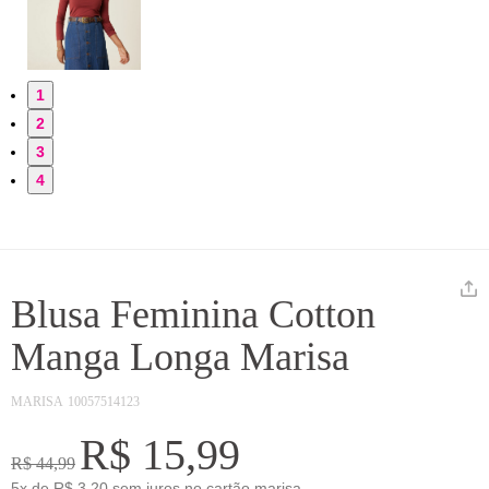
1
2
3
4
Blusa Feminina Cotton
Manga Longa Marisa
MARISA
10057514123
R$ 15,99
R$ 44,99
5x de R$ 3,20 sem juros no cartão marisa