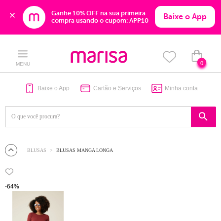
Ganhe 10% OFF na sua primeira 
Baixe o App
compra usando o cupom: APP10
Skip
Skip
to
to
content
navigation
0
MENU
Baixe o App
Cartão e Serviços
Minha conta
BLUSAS
BLUSAS MANGA LONGA
-64%