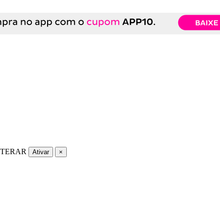
LTERAR
Ativar
×