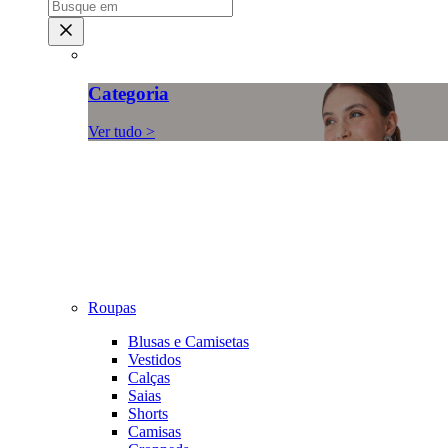
Categoria
Ver tudo >
Roupas
Blusas e Camisetas
Vestidos
Calças
Saias
Shorts
Camisas