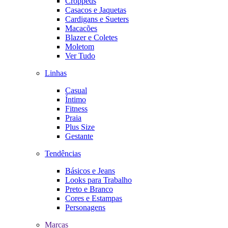
Croppeds
Casacos e Jaquetas
Cardigans e Sueters
Macacões
Blazer e Coletes
Moletom
Ver Tudo
Linhas
Casual
Íntimo
Fitness
Praia
Plus Size
Gestante
Tendências
Básicos e Jeans
Looks para Trabalho
Preto e Branco
Cores e Estampas
Personagens
Marcas