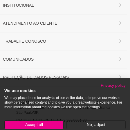
INSTITUCIONAL
ATENDIMENTO AO CLIENTE
TRABALHE CONOSCO
COMUNICADOS
PROTEÇÃO DE DADOS PESSOAIS
Privacy policy
We use cookies
We may place these for analysis of our visitor data, to improve our website,
show personalised content and to give you a great website experience. For
Lojas Marisa S/A.
Avenida Francisco Matarazzo, 1.500
more information about the cookies we use open the settings.
Torre Los Angeles - 2º andar (conjunto 21-22), Água Branca -
São Paulo/SP.
CEP 05001-100 | CNPJ 61.189.288/0001-89
Accept all
No, adjust