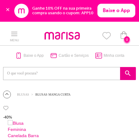
Ganhe 10% OFF na sua primeira 
Baixe o App
compra usando o cupom: APP10
Skip
Skip
to
to
content
navigation
0
MENU
Baixe o App
Cartão e Serviços
Minha conta
BLUSAS
BLUSAS MANGA CURTA
-40%