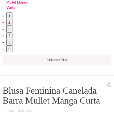
1
2
3
4
5
6
Exclusivo Online
Blusa Feminina Canelada
Barra Mullet Manga Curta
BRIARD
10044172589