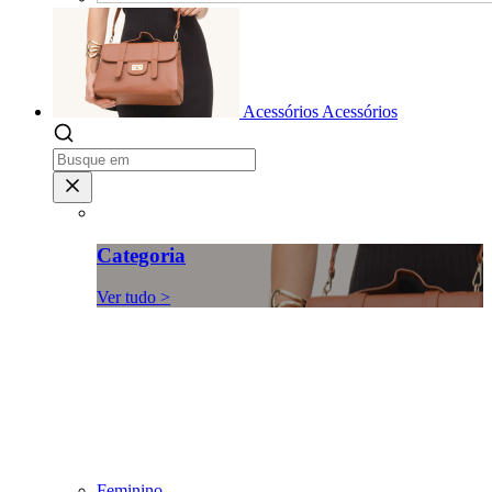
Acessórios
Acessórios
Categoria
Ver tudo >
Feminino