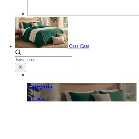
Casa
Casa
Categoria
Ver tudo >