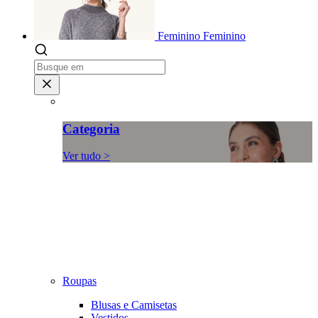
Feminino
Feminino
Categoria
Ver tudo >
Roupas
Blusas e Camisetas
Vestidos