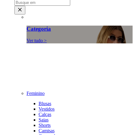
Categoria
Ver tudo >
Feminino
Blusas
Vestidos
Calças
Saias
Shorts
Camisas