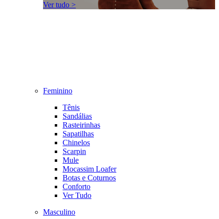
Ver tudo >
Feminino
Tênis
Sandálias
Rasteirinhas
Sapatilhas
Chinelos
Scarpin
Mule
Mocassim Loafer
Botas e Coturnos
Conforto
Ver Tudo
Masculino