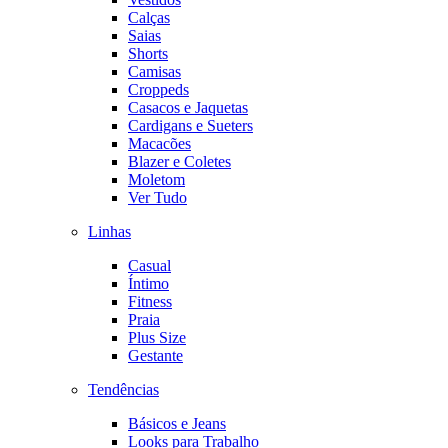
Calças
Saias
Shorts
Camisas
Croppeds
Casacos e Jaquetas
Cardigans e Sueters
Macacões
Blazer e Coletes
Moletom
Ver Tudo
Linhas
Casual
Íntimo
Fitness
Praia
Plus Size
Gestante
Tendências
Básicos e Jeans
Looks para Trabalho