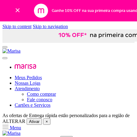
Ganhe 10% OFF na sua primeira compra usan
Skip to content
Skip to navigation
Meus Pedidos
Nossas Lojas
Atendimento
Como comprar
Fale conosco
Cartões e Serviços
As ofertas de
Entrega rápida
estão personalizados para a região de
ALTERAR
Ativar
×
Menu