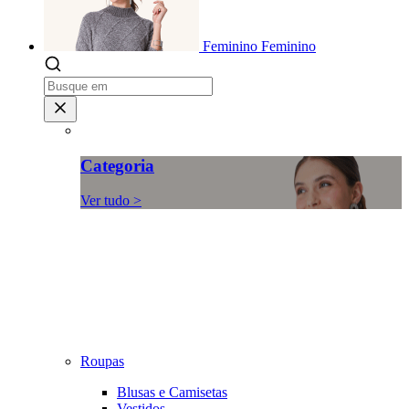
Feminino
Feminino
Categoria
Ver tudo >
Roupas
Blusas e Camisetas
Vestidos