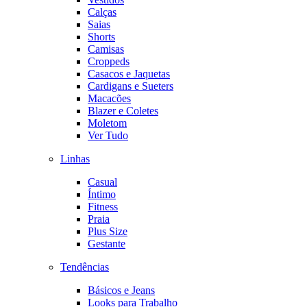
Calças
Saias
Shorts
Camisas
Croppeds
Casacos e Jaquetas
Cardigans e Sueters
Macacões
Blazer e Coletes
Moletom
Ver Tudo
Linhas
Casual
Íntimo
Fitness
Praia
Plus Size
Gestante
Tendências
Básicos e Jeans
Looks para Trabalho