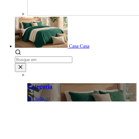
Casa
Casa
Categoria
Ver tudo >