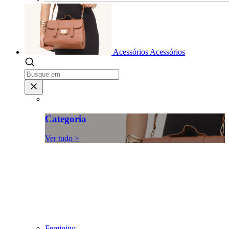
Acessórios
Acessórios
Categoria
Ver tudo >
Feminino