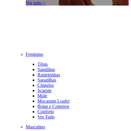
Ver tudo >
Feminino
Tênis
Sandálias
Rasteirinhas
Sapatilhas
Chinelos
Scarpin
Mule
Mocassim Loafer
Botas e Coturnos
Conforto
Ver Tudo
Masculino