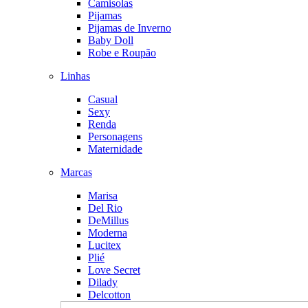
Camisolas
Pijamas
Pijamas de Inverno
Baby Doll
Robe e Roupão
Linhas
Casual
Sexy
Renda
Personagens
Maternidade
Marcas
Marisa
Del Rio
DeMillus
Moderna
Lucitex
Plié
Love Secret
Dilady
Delcotton