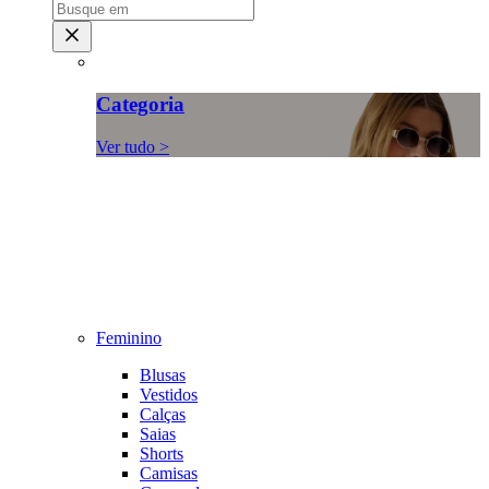
Categoria
Ver tudo >
Feminino
Blusas
Vestidos
Calças
Saias
Shorts
Camisas