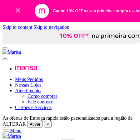
Ganhe 10% OFF na sua primeira compra usan
Skip to content
Skip to navigation
Meus Pedidos
Nossas Lojas
Atendimento
Como comprar
Fale conosco
Cartões e Serviços
As ofertas de
Entrega rápida
estão personalizados para a região de
ALTERAR
Ativar
×
Menu