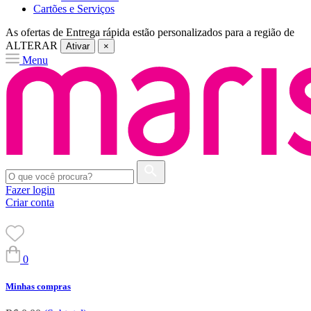
Cartões e Serviços
As ofertas de
Entrega rápida
estão personalizados para a região de
ALTERAR
Ativar
×
Menu
Fazer login
Criar conta
0
Minhas compras