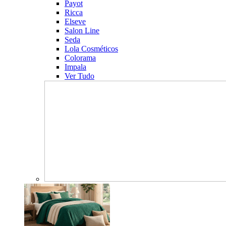
Payot
Ricca
Elseve
Salon Line
Seda
Lola Cosméticos
Colorama
Impala
Ver Tudo