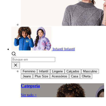
Infantil
Infantil
Feminino
Infantil
Lingerie
Calçados
Masculino
Jeans
Plus Size
Acessórios
Casa
Oferta
Categoria
Ver tudo >