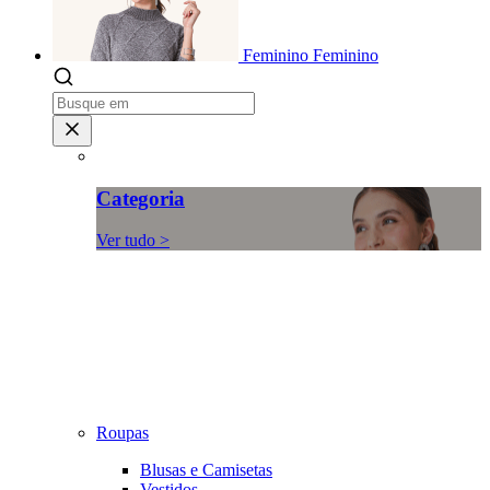
Feminino
Feminino
Categoria
Ver tudo >
Roupas
Blusas e Camisetas
Vestidos