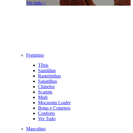
Ver tudo >
Feminino
Tênis
Sandálias
Rasteirinhas
Sapatilhas
Chinelos
Scarpin
Mule
Mocassim Loafer
Botas e Coturnos
Conforto
Ver Tudo
Masculino