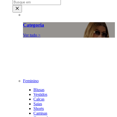
Categoria
Ver tudo >
Feminino
Blusas
Vestidos
Calças
Saias
Shorts
Camisas