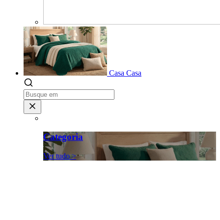
Casa
Casa
Categoria
Ver tudo >