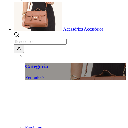
Acessórios
Acessórios
Categoria
Ver tudo >
Feminino