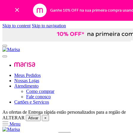
Ganhe 10% OFF na sua primeira compra usan
Skip to content
Skip to navigation
Meus Pedidos
Nossas Lojas
Atendimento
Como comprar
Fale conosco
Cartões e Serviços
As ofertas de
Entrega rápida
estão personalizados para a região de
ALTERAR
Ativar
×
Menu