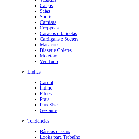
Calças
Saias
Shorts
Camisas
Croppeds
Casacos e Jaquetas
Cardigans e Sueters
Macacões
Blazer e Coletes
Moletom
Ver Tudo
Linhas
Casual
Íntimo
Fitness
Praia
Plus Size
Gestante
Tendências
Básicos e Jeans
Looks para Trabalho