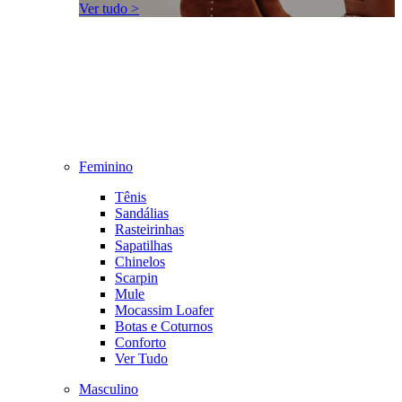
Ver tudo >
Feminino
Tênis
Sandálias
Rasteirinhas
Sapatilhas
Chinelos
Scarpin
Mule
Mocassim Loafer
Botas e Coturnos
Conforto
Ver Tudo
Masculino