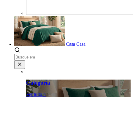
Casa
Casa
Categoria
Ver tudo >