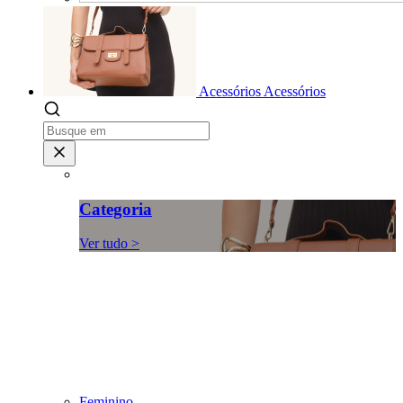
Acessórios
Acessórios
Categoria
Ver tudo >
Feminino