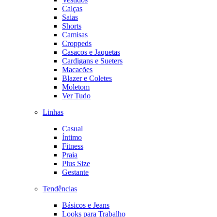
Calças
Saias
Shorts
Camisas
Croppeds
Casacos e Jaquetas
Cardigans e Sueters
Macacões
Blazer e Coletes
Moletom
Ver Tudo
Linhas
Casual
Íntimo
Fitness
Praia
Plus Size
Gestante
Tendências
Básicos e Jeans
Looks para Trabalho