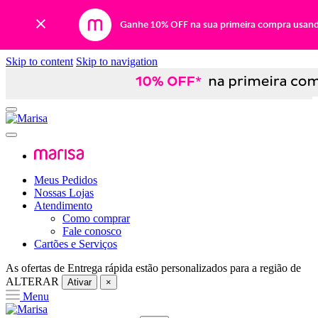
Ganhe 10% OFF na sua primeira compra usan
Skip to content
Skip to navigation
Meus Pedidos
Nossas Lojas
Atendimento
Como comprar
Fale conosco
Cartões e Serviços
As ofertas de
Entrega rápida
estão personalizados para a região de
ALTERAR
Ativar
×
Menu