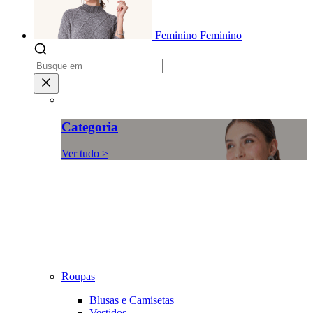
Feminino
Feminino
Categoria
Ver tudo >
Roupas
Blusas e Camisetas
Vestidos