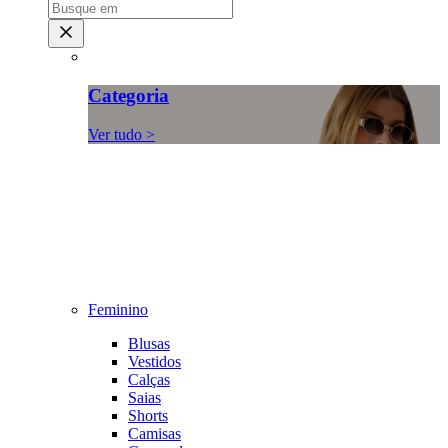
Categoria
Ver tudo >
Feminino
Blusas
Vestidos
Calças
Saias
Shorts
Camisas