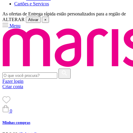
Cartões e Serviços
As ofertas de
Entrega rápida
estão personalizados para a região de
ALTERAR
Ativar
×
Menu
Fazer login
Criar conta
0
Minhas compras