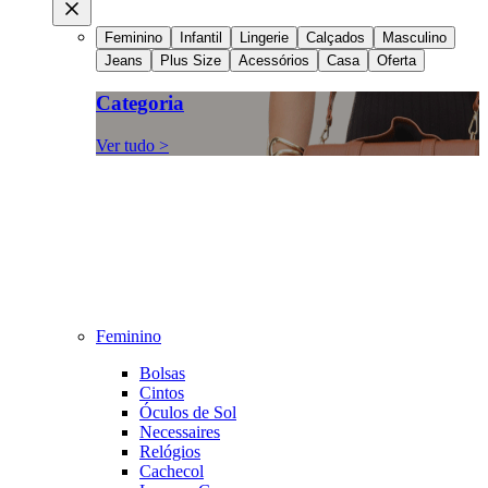
Feminino
Infantil
Lingerie
Calçados
Masculino
Jeans
Plus Size
Acessórios
Casa
Oferta
Categoria
Ver tudo >
Feminino
Bolsas
Cintos
Óculos de Sol
Necessaires
Relógios
Cachecol