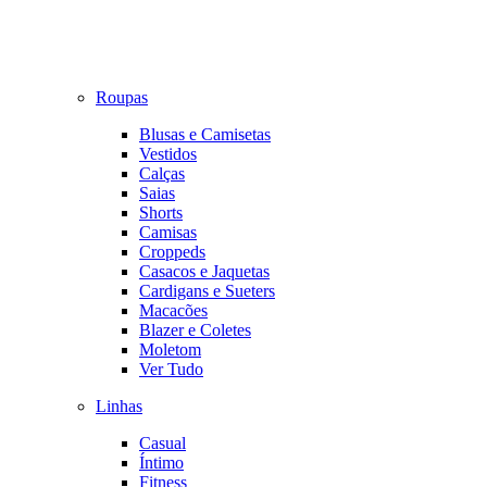
Roupas
Blusas e Camisetas
Vestidos
Calças
Saias
Shorts
Camisas
Croppeds
Casacos e Jaquetas
Cardigans e Sueters
Macacões
Blazer e Coletes
Moletom
Ver Tudo
Linhas
Casual
Íntimo
Fitness