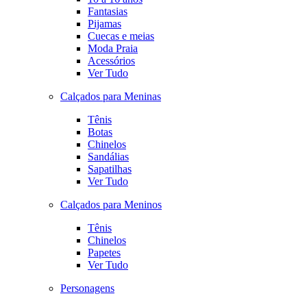
Fantasias
Pijamas
Cuecas e meias
Moda Praia
Acessórios
Ver Tudo
Calçados para Meninas
Tênis
Botas
Chinelos
Sandálias
Sapatilhas
Ver Tudo
Calçados para Meninos
Tênis
Chinelos
Papetes
Ver Tudo
Personagens