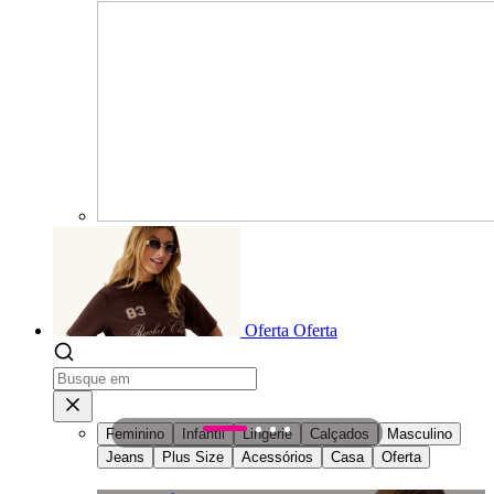
Oferta
Oferta
Feminino
Infantil
Lingerie
Calçados
Masculino
1
2
3
4
Jeans
Plus Size
Acessórios
Casa
Oferta