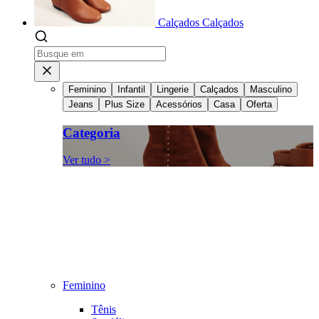
Calçados
Calçados
Feminino
Infantil
Lingerie
Calçados
Masculino
Jeans
Plus Size
Acessórios
Casa
Oferta
Categoria
Ver tudo >
Feminino
Tênis