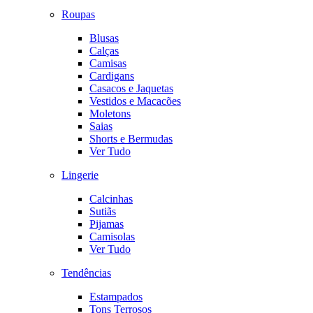
Roupas
Blusas
Calças
Camisas
Cardigans
Casacos e Jaquetas
Vestidos e Macacões
Moletons
Saias
Shorts e Bermudas
Ver Tudo
Lingerie
Calcinhas
Sutiãs
Pijamas
Camisolas
Ver Tudo
Tendências
Estampados
Tons Terrosos