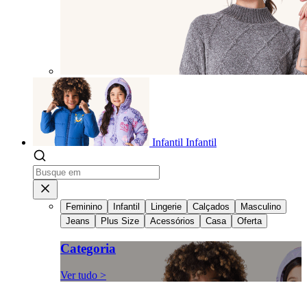
Infantil
Infantil
Feminino
Infantil
Lingerie
Calçados
Masculino
Jeans
Plus Size
Acessórios
Casa
Oferta
Categoria
Ver tudo >