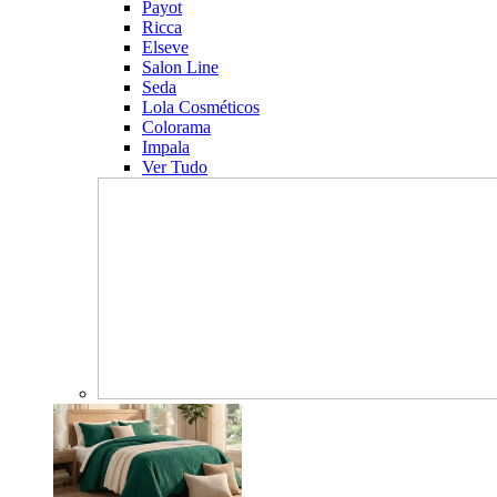
Payot
Ricca
Elseve
Salon Line
Seda
Lola Cosméticos
Colorama
Impala
Ver Tudo