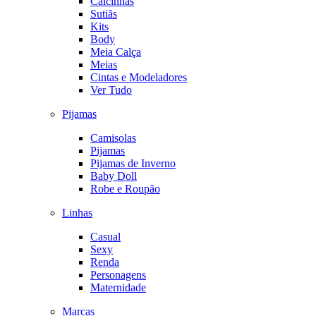
Calcinhas
Sutiãs
Kits
Body
Meia Calça
Meias
Cintas e Modeladores
Ver Tudo
Pijamas
Camisolas
Pijamas
Pijamas de Inverno
Baby Doll
Robe e Roupão
Linhas
Casual
Sexy
Renda
Personagens
Maternidade
Marcas