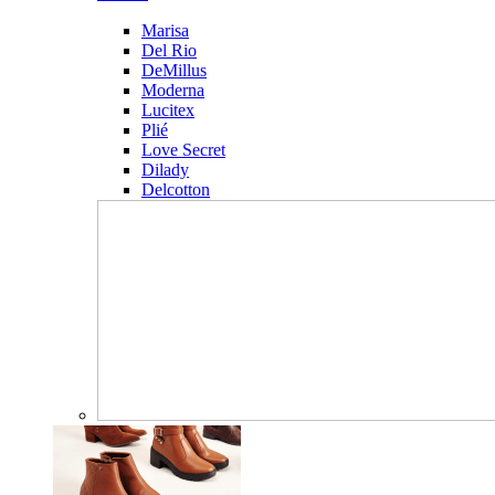
Marisa
Del Rio
DeMillus
Moderna
Lucitex
Plié
Love Secret
Dilady
Delcotton