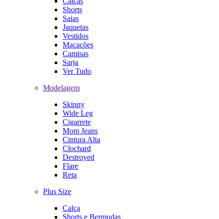
Calças
Shorts
Saias
Jaquetas
Vestidos
Macacões
Camisas
Sarja
Ver Tudo
Modelagem
Skinny
Wide Leg
Cigarrete
Mom Jeans
Cintura Alta
Clochard
Destroyed
Flare
Reta
Plus Size
Calça
Shorts e Bermudas