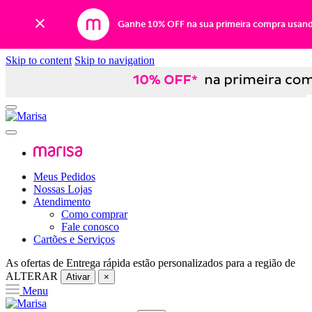
Ganhe 10% OFF na sua primeira compra usan
Skip to content
Skip to navigation
Meus Pedidos
Nossas Lojas
Atendimento
Como comprar
Fale conosco
Cartões e Serviços
As ofertas de
Entrega rápida
estão personalizados para a região de
ALTERAR
Ativar
×
Menu