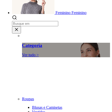
Feminino
Feminino
Categoria
Ver tudo >
Roupas
Blusas e Camisetas
Vestidos