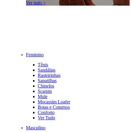
Ver tudo >
Feminino
Tênis
Sandálias
Rasteirinhas
Sapatilhas
Chinelos
Scarpin
Mule
Mocassim Loafer
Botas e Coturnos
Conforto
Ver Tudo
Masculino