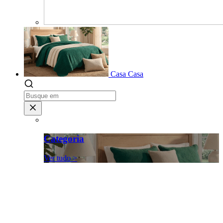
Casa
Casa
Categoria
Ver tudo >