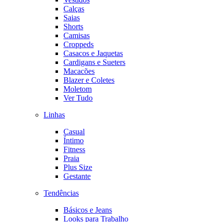
Calças
Saias
Shorts
Camisas
Croppeds
Casacos e Jaquetas
Cardigans e Sueters
Macacões
Blazer e Coletes
Moletom
Ver Tudo
Linhas
Casual
Íntimo
Fitness
Praia
Plus Size
Gestante
Tendências
Básicos e Jeans
Looks para Trabalho