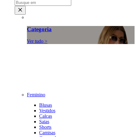
Categoria
Ver tudo >
Feminino
Blusas
Vestidos
Calças
Saias
Shorts
Camisas