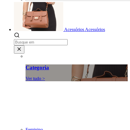
Acessórios
Acessórios
Categoria
Ver tudo >
Feminino