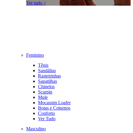
Ver tudo >
Feminino
Tênis
Sandálias
Rasteirinhas
Sapatilhas
Chinelos
Scarpin
Mule
Mocassim Loafer
Botas e Coturnos
Conforto
Ver Tudo
Masculino