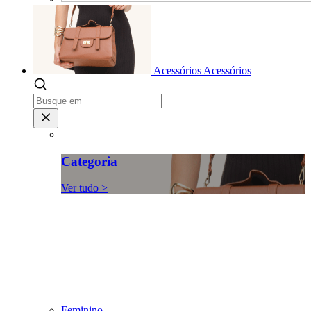
Acessórios
Acessórios
Categoria
Ver tudo >
Feminino