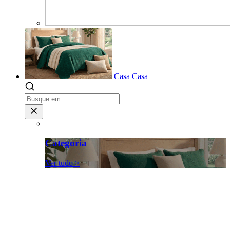
Casa
Casa
Categoria
Ver tudo >