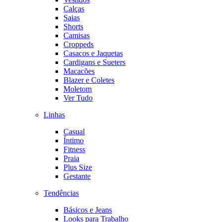
Calças
Saias
Shorts
Camisas
Croppeds
Casacos e Jaquetas
Cardigans e Sueters
Macacões
Blazer e Coletes
Moletom
Ver Tudo
Linhas
Casual
Íntimo
Fitness
Praia
Plus Size
Gestante
Tendências
Básicos e Jeans
Looks para Trabalho