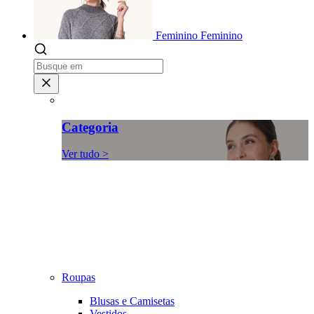
Feminino
Feminino
Categoria
Ver tudo >
Roupas
Blusas e Camisetas
Vestidos