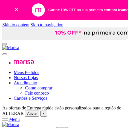
Ganhe 10% OFF na sua primeira compra usan
Skip to content
Skip to navigation
Meus Pedidos
Nossas Lojas
Atendimento
Como comprar
Fale conosco
Cartões e Serviços
As ofertas de
Entrega rápida
estão personalizados para a região de
ALTERAR
Ativar
×
Menu