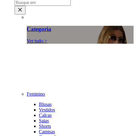
Categoria
Ver tudo >
Feminino
Blusas
Vestidos
Calças
Saias
Shorts
Camisas