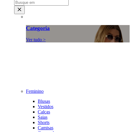
Categoria
Ver tudo >
Feminino
Blusas
Vestidos
Calças
Saias
Shorts
Camisas