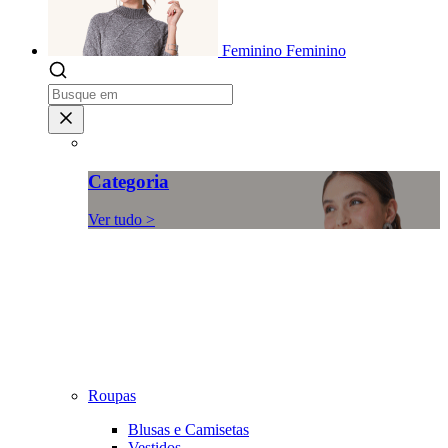
Feminino
Feminino
Categoria
Ver tudo >
Roupas
Blusas e Camisetas
Vestidos