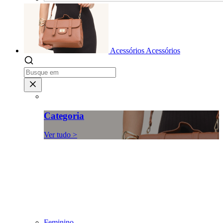
Acessórios
Acessórios
Categoria
Ver tudo >
Feminino