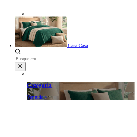
Casa
Casa
Categoria
Ver tudo >