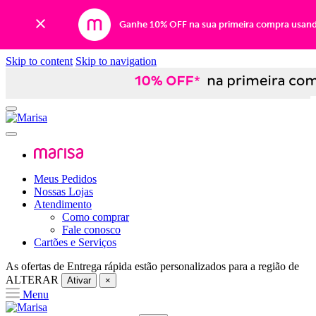
Ganhe 10% OFF na sua primeira compra usan
Skip to content
Skip to navigation
Meus Pedidos
Nossas Lojas
Atendimento
Como comprar
Fale conosco
Cartões e Serviços
As ofertas de
Entrega rápida
estão personalizados para a região de
ALTERAR
Ativar
×
Menu