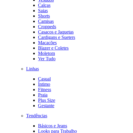
Calças
Saias
Shorts
Camisas
Croppeds
Casacos e Jaquetas
Cardigans e Sueters
Macacões
Blazer e Coletes
Moletom
Ver Tudo
Linhas
Casual
Íntimo
Fitness
Praia
Plus Size
Gestante
Tendências
Básicos e Jeans
Looks para Trabalho