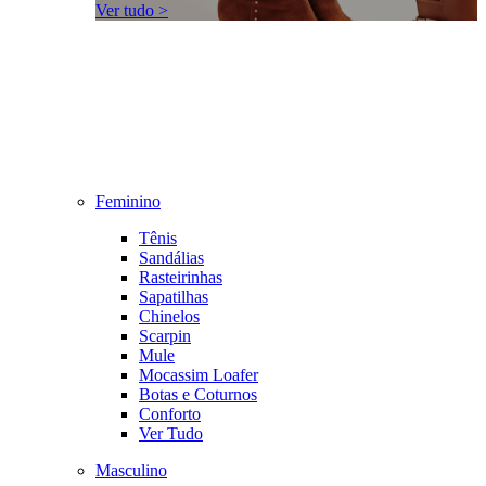
Ver tudo >
Feminino
Tênis
Sandálias
Rasteirinhas
Sapatilhas
Chinelos
Scarpin
Mule
Mocassim Loafer
Botas e Coturnos
Conforto
Ver Tudo
Masculino