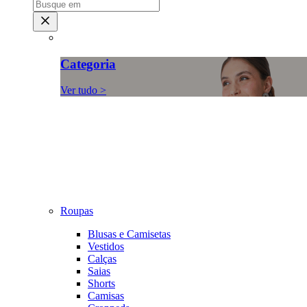
Categoria
Ver tudo >
Roupas
Blusas e Camisetas
Vestidos
Calças
Saias
Shorts
Camisas