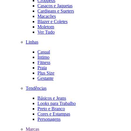
Croppeds
Casacos e Jaquetas
Cardigans e Sueters
Macacões
Blazer e Coletes
Moletom
Ver Tudo
Linhas
Casual
Íntimo
Fitness
Praia
Plus Size
Gestante
Tendências
Básicos e Jeans
Looks para Trabalho
Preto e Branco
Cores e Estampas
Personagens
Marcas