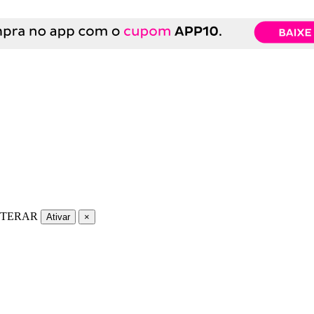
LTERAR
Ativar
×