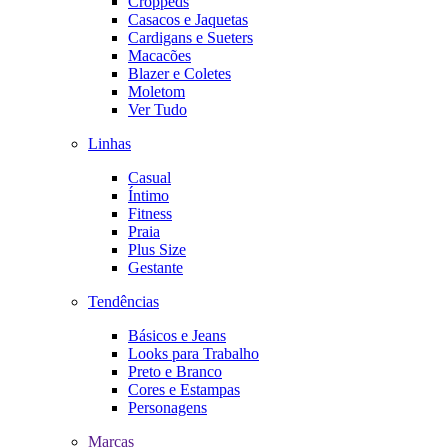
Croppeds
Casacos e Jaquetas
Cardigans e Sueters
Macacões
Blazer e Coletes
Moletom
Ver Tudo
Linhas
Casual
Íntimo
Fitness
Praia
Plus Size
Gestante
Tendências
Básicos e Jeans
Looks para Trabalho
Preto e Branco
Cores e Estampas
Personagens
Marcas