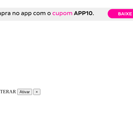
LTERAR
Ativar
×