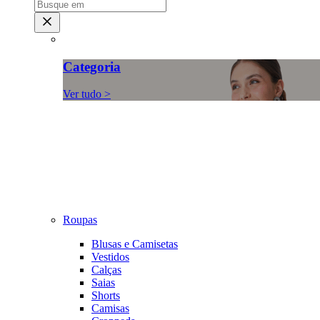
Categoria
Ver tudo >
Roupas
Blusas e Camisetas
Vestidos
Calças
Saias
Shorts
Camisas