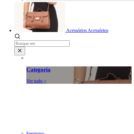
Acessórios
Acessórios
Categoria
Ver tudo >
Feminino