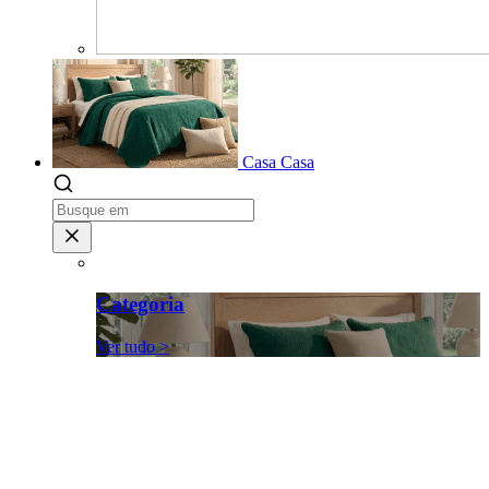
Casa
Casa
Categoria
Ver tudo >