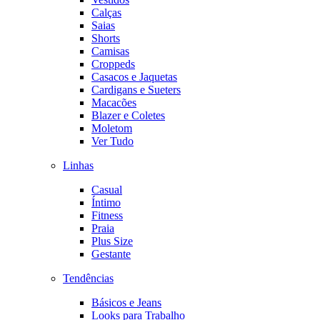
Calças
Saias
Shorts
Camisas
Croppeds
Casacos e Jaquetas
Cardigans e Sueters
Macacões
Blazer e Coletes
Moletom
Ver Tudo
Linhas
Casual
Íntimo
Fitness
Praia
Plus Size
Gestante
Tendências
Básicos e Jeans
Looks para Trabalho