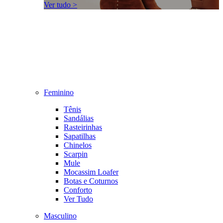
Ver tudo >
Feminino
Tênis
Sandálias
Rasteirinhas
Sapatilhas
Chinelos
Scarpin
Mule
Mocassim Loafer
Botas e Coturnos
Conforto
Ver Tudo
Masculino