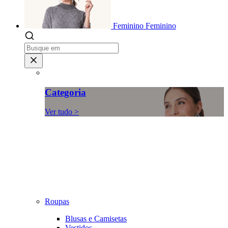
Feminino
Feminino
Categoria
Ver tudo >
Roupas
Blusas e Camisetas
Vestidos