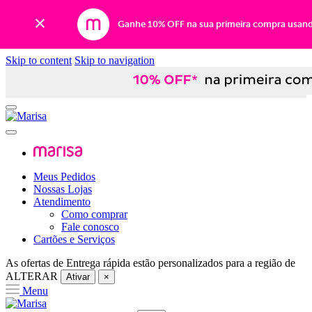
Ganhe 10% OFF na sua primeira compra usan
Skip to content
Skip to navigation
Meus Pedidos
Nossas Lojas
Atendimento
Como comprar
Fale conosco
Cartões e Serviços
As ofertas de
Entrega rápida
estão personalizados para a região de
ALTERAR
Ativar
×
Menu