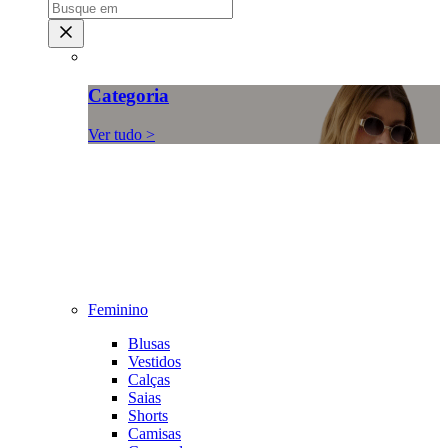
Categoria
Ver tudo >
Feminino
Blusas
Vestidos
Calças
Saias
Shorts
Camisas