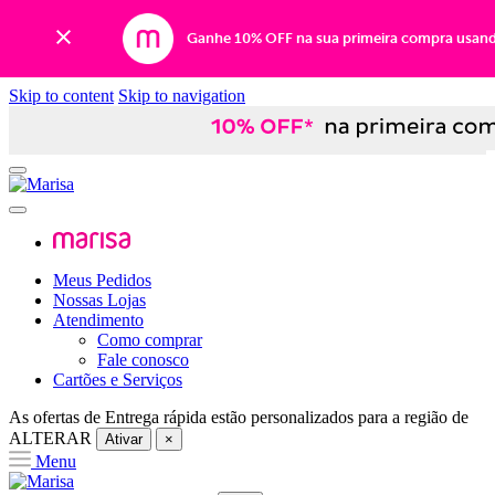
Ganhe 10% OFF na sua primeira compra usan
Skip to content
Skip to navigation
Meus Pedidos
Nossas Lojas
Atendimento
Como comprar
Fale conosco
Cartões e Serviços
As ofertas de
Entrega rápida
estão personalizados para a região de
ALTERAR
Ativar
×
Menu