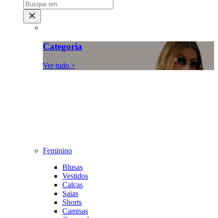
Categoria
Ver tudo >
Feminino
Blusas
Vestidos
Calças
Saias
Shorts
Camisas