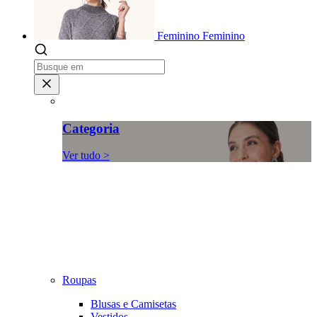
Feminino
Feminino
Categoria
Ver tudo >
Roupas
Blusas e Camisetas
Vestidos