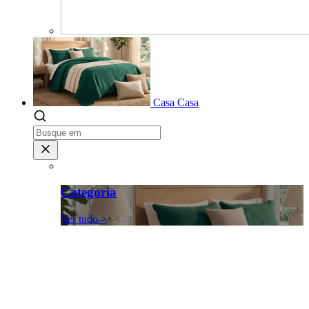
Casa
Casa
Categoria
Ver tudo >