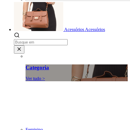
Acessórios
Acessórios
Categoria
Ver tudo >
Feminino