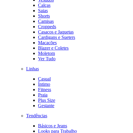
Calças
Saias
Shorts
Camisas
Croppeds
Casacos e Jaquetas
Cardigans e Sueters
Macacões
Blazer e Coletes
Moletom
Ver Tudo
Linhas
Casual
Íntimo
Fitness
Praia
Plus Size
Gestante
Tendências
Básicos e Jeans
Looks para Trabalho