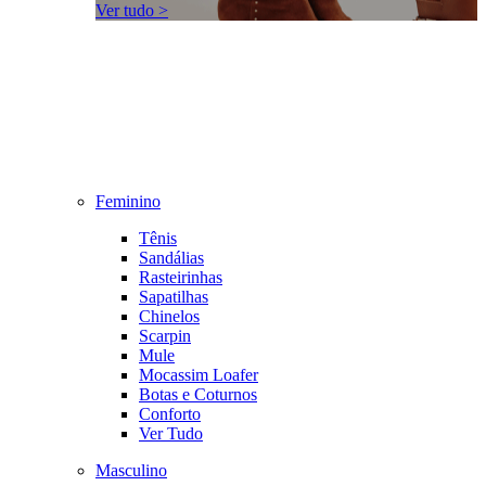
Ver tudo >
Feminino
Tênis
Sandálias
Rasteirinhas
Sapatilhas
Chinelos
Scarpin
Mule
Mocassim Loafer
Botas e Coturnos
Conforto
Ver Tudo
Masculino