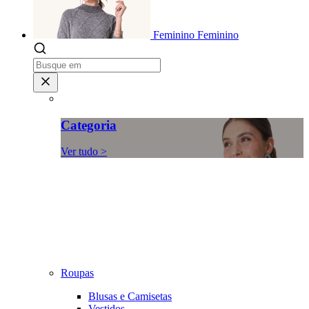
Feminino
Feminino
Categoria
Ver tudo >
Roupas
Blusas e Camisetas
Vestidos