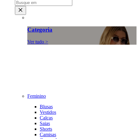
Categoria
Ver tudo >
Feminino
Blusas
Vestidos
Calças
Saias
Shorts
Camisas