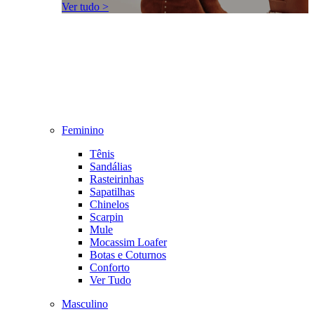
Ver tudo >
Feminino
Tênis
Sandálias
Rasteirinhas
Sapatilhas
Chinelos
Scarpin
Mule
Mocassim Loafer
Botas e Coturnos
Conforto
Ver Tudo
Masculino