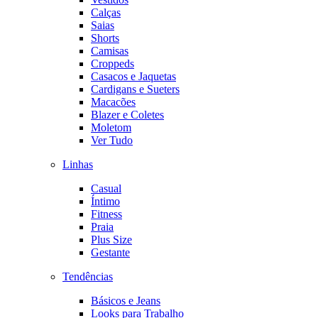
Calças
Saias
Shorts
Camisas
Croppeds
Casacos e Jaquetas
Cardigans e Sueters
Macacões
Blazer e Coletes
Moletom
Ver Tudo
Linhas
Casual
Íntimo
Fitness
Praia
Plus Size
Gestante
Tendências
Básicos e Jeans
Looks para Trabalho