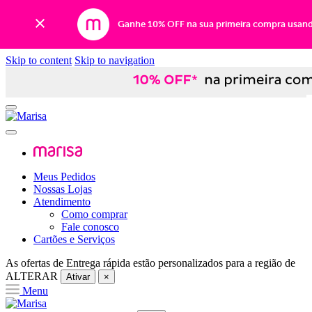
Ganhe 10% OFF na sua primeira compra usan
Skip to content
Skip to navigation
Meus Pedidos
Nossas Lojas
Atendimento
Como comprar
Fale conosco
Cartões e Serviços
As ofertas de
Entrega rápida
estão personalizados para a região de
ALTERAR
Ativar
×
Menu