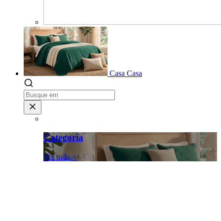
Casa
Casa
Categoria
Ver tudo >