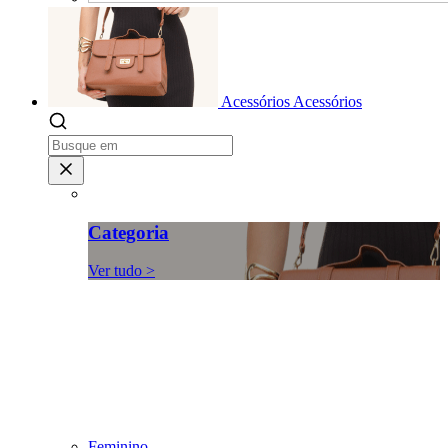
Acessórios
Acessórios
Categoria
Ver tudo >
Feminino