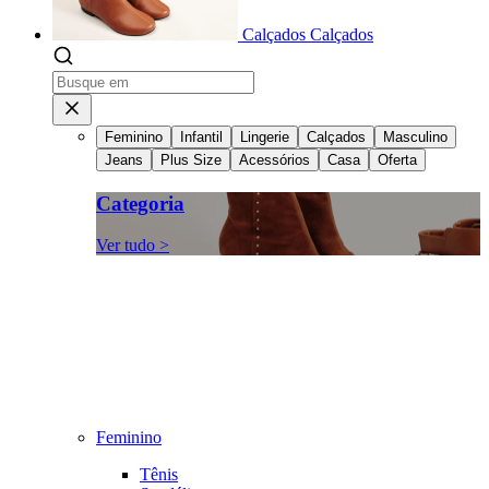
Calçados
Calçados
Feminino
Infantil
Lingerie
Calçados
Masculino
Jeans
Plus Size
Acessórios
Casa
Oferta
Categoria
Ver tudo >
Feminino
Tênis