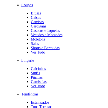
Roupas
Blusas
Calças
Camisas
Cardigans
Casacos e Jaquetas
Vestidos e Macacões
Moletons
Saias
Shorts e Bermudas
Ver Tudo
Lingerie
Calcinhas
Sutiãs
Pijamas
Camisolas
Ver Tudo
Tendências
Estampados
Tons Terrosos