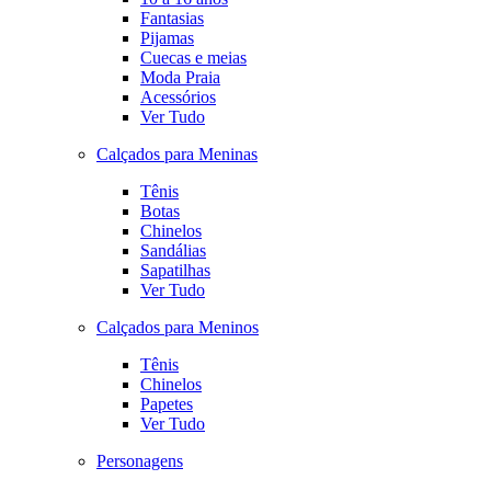
Fantasias
Pijamas
Cuecas e meias
Moda Praia
Acessórios
Ver Tudo
Calçados para Meninas
Tênis
Botas
Chinelos
Sandálias
Sapatilhas
Ver Tudo
Calçados para Meninos
Tênis
Chinelos
Papetes
Ver Tudo
Personagens