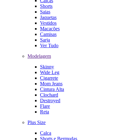
Calças
Shorts
Saias
Jaquetas
Vestidos
Macacões
Camisas
Sarja
Ver Tudo
Modelagem
Skinny
Wide Leg
Cigarrete
Mom Jeans
Cintura Alta
Clochard
Destroyed
Flare
Reta
Plus Size
Calça
Shorts e Bermudas