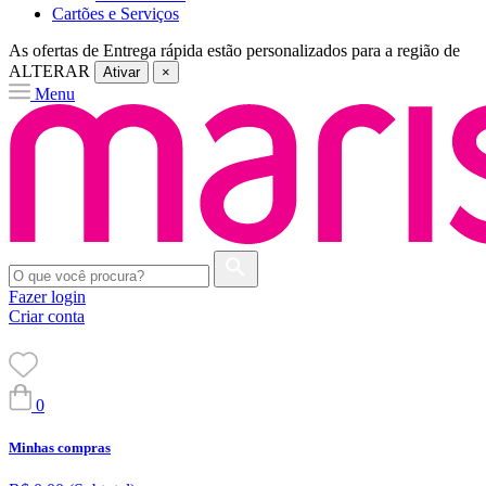
Cartões e Serviços
As ofertas de
Entrega rápida
estão personalizados para a região de
ALTERAR
Ativar
×
Menu
Fazer login
Criar conta
0
Minhas compras