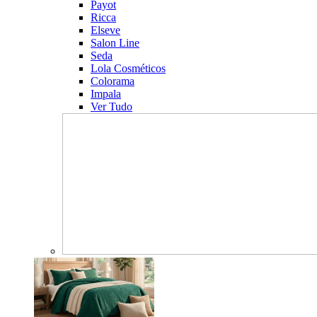
Payot
Ricca
Elseve
Salon Line
Seda
Lola Cosméticos
Colorama
Impala
Ver Tudo