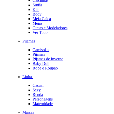
Calcinhas
Sutiãs
Kits
Body
Meia Calça
Meias
Cintas e Modeladores
Ver Tudo
Pijamas
Camisolas
Pijamas
Pijamas de Inverno
Baby Doll
Robe e Roupão
Linhas
Casual
Sexy
Renda
Personagens
Maternidade
Marcas