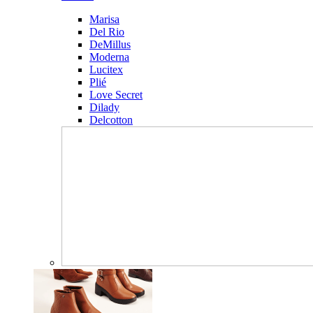
Marisa
Del Rio
DeMillus
Moderna
Lucitex
Plié
Love Secret
Dilady
Delcotton