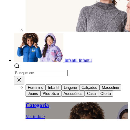
Infantil
Infantil
Feminino
Infantil
Lingerie
Calçados
Masculino
Jeans
Plus Size
Acessórios
Casa
Oferta
Categoria
Ver tudo >