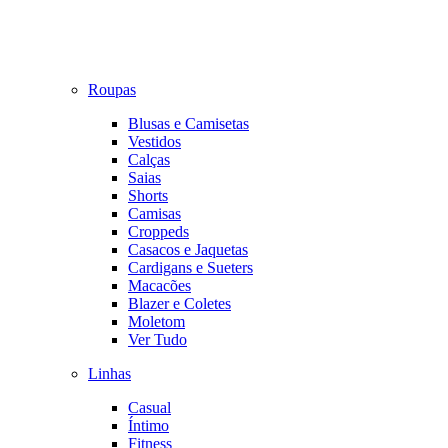
Roupas
Blusas e Camisetas
Vestidos
Calças
Saias
Shorts
Camisas
Croppeds
Casacos e Jaquetas
Cardigans e Sueters
Macacões
Blazer e Coletes
Moletom
Ver Tudo
Linhas
Casual
Íntimo
Fitness