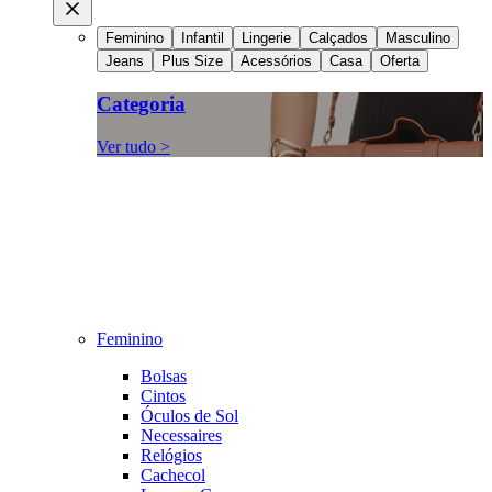
Feminino
Infantil
Lingerie
Calçados
Masculino
Jeans
Plus Size
Acessórios
Casa
Oferta
Categoria
Ver tudo >
Feminino
Bolsas
Cintos
Óculos de Sol
Necessaires
Relógios
Cachecol