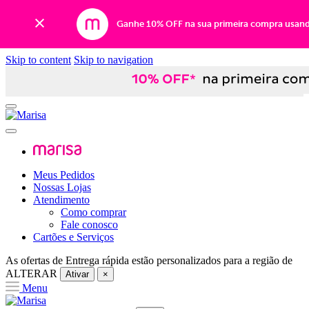
Ganhe 10% OFF na sua primeira compra usan
Skip to content
Skip to navigation
Meus Pedidos
Nossas Lojas
Atendimento
Como comprar
Fale conosco
Cartões e Serviços
As ofertas de
Entrega rápida
estão personalizados para a região de
ALTERAR
Ativar
×
Menu