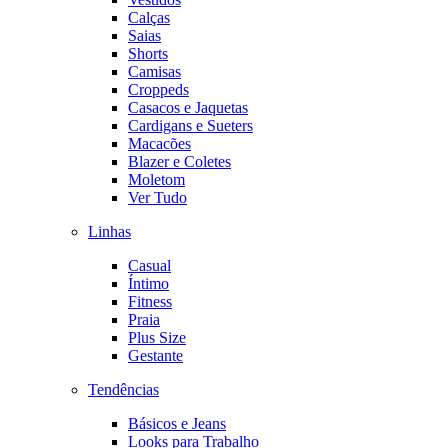
Calças
Saias
Shorts
Camisas
Croppeds
Casacos e Jaquetas
Cardigans e Sueters
Macacões
Blazer e Coletes
Moletom
Ver Tudo
Linhas
Casual
Íntimo
Fitness
Praia
Plus Size
Gestante
Tendências
Básicos e Jeans
Looks para Trabalho