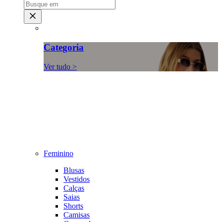
Categoria
Ver tudo >
Feminino
Blusas
Vestidos
Calças
Saias
Shorts
Camisas