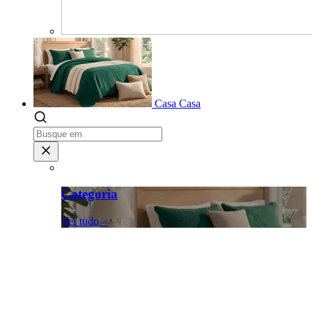
Casa
Casa
Categoria
Ver tudo >