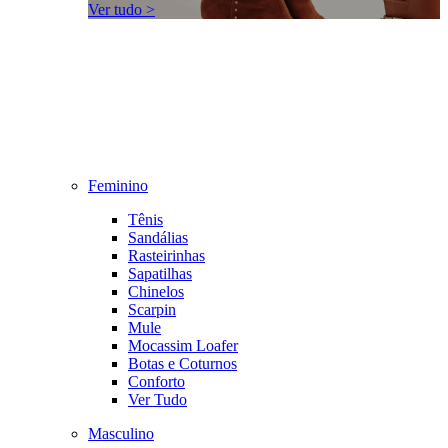
Ver tudo >
Feminino
Tênis
Sandálias
Rasteirinhas
Sapatilhas
Chinelos
Scarpin
Mule
Mocassim Loafer
Botas e Coturnos
Conforto
Ver Tudo
Masculino