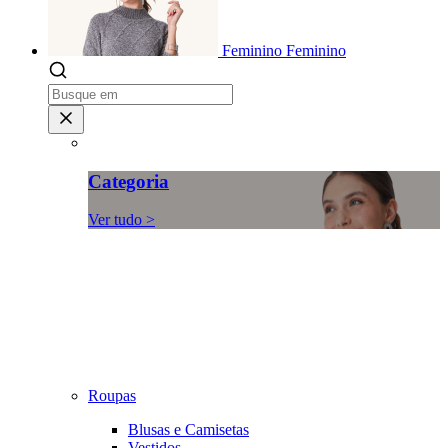
Feminino
Feminino
Categoria
Ver tudo >
Roupas
Blusas e Camisetas
Vestidos