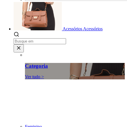
Acessórios
Acessórios
Categoria
Ver tudo >
Feminino