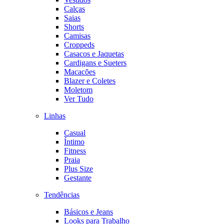
Calças
Saias
Shorts
Camisas
Croppeds
Casacos e Jaquetas
Cardigans e Sueters
Macacões
Blazer e Coletes
Moletom
Ver Tudo
Linhas
Casual
Íntimo
Fitness
Praia
Plus Size
Gestante
Tendências
Básicos e Jeans
Looks para Trabalho