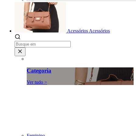
Acessórios
Acessórios
Categoria
Ver tudo >
Feminino