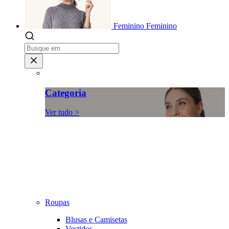
Feminino
Feminino
Categoria
Ver tudo >
Roupas
Blusas e Camisetas
Vestidos