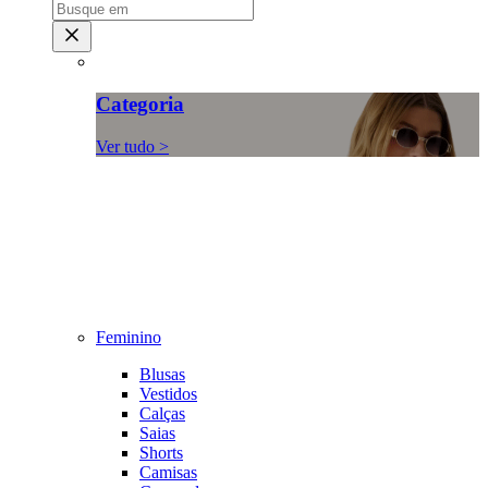
Categoria
Ver tudo >
Feminino
Blusas
Vestidos
Calças
Saias
Shorts
Camisas