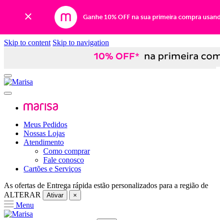
Ganhe 10% OFF na sua primeira compra usan
Skip to content
Skip to navigation
Meus Pedidos
Nossas Lojas
Atendimento
Como comprar
Fale conosco
Cartões e Serviços
As ofertas de
Entrega rápida
estão personalizados para a região de
ALTERAR
Ativar
×
Menu