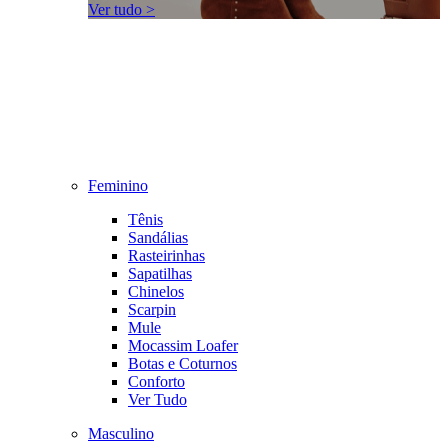
Ver tudo >
Feminino
Tênis
Sandálias
Rasteirinhas
Sapatilhas
Chinelos
Scarpin
Mule
Mocassim Loafer
Botas e Coturnos
Conforto
Ver Tudo
Masculino