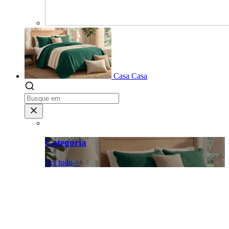
Casa
Casa
Categoria
Ver tudo >