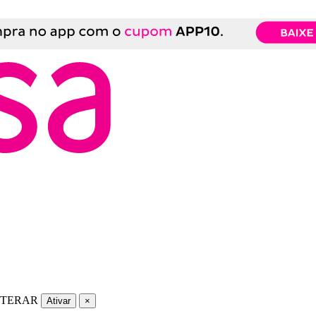
LTERAR
Ativar
×