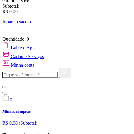
0 item
na sacola:
Subtotal:
R$ 0,00
Ir para a sacola
Quantidade: 0
Baixe o App
Cartão e Serviços
Minha conta
0
Minhas compras
R$ 0,00
(Subtotal)