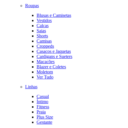
Roupas
Blusas e Camisetas
Vestidos
Calças
Saias
Shorts
Camisas
Croppeds
Casacos e Jaquetas
Cardigans e Sueters
Macacões
Blazer e Coletes
Moletom
Ver Tudo
Linhas
Casual
Íntimo
Fitness
Praia
Plus Size
Gestante