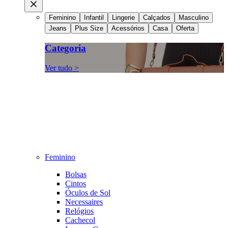
Feminino
Infantil
Lingerie
Calçados
Masculino
Jeans
Plus Size
Acessórios
Casa
Oferta
Categoria
Ver tudo >
Feminino
Bolsas
Cintos
Óculos de Sol
Necessaires
Relógios
Cachecol