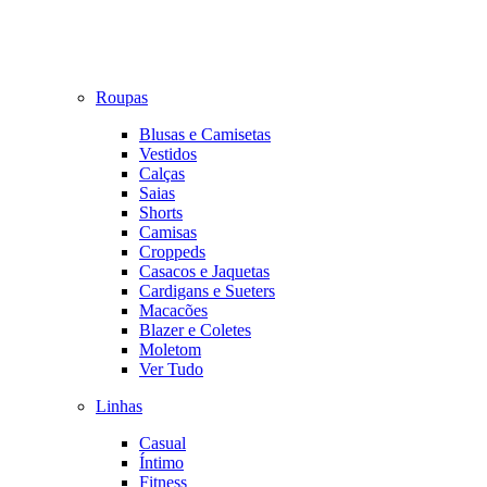
Roupas
Blusas e Camisetas
Vestidos
Calças
Saias
Shorts
Camisas
Croppeds
Casacos e Jaquetas
Cardigans e Sueters
Macacões
Blazer e Coletes
Moletom
Ver Tudo
Linhas
Casual
Íntimo
Fitness