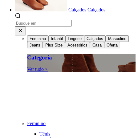
Calçados
Calçados
Feminino
Infantil
Lingerie
Calçados
Masculino
Jeans
Plus Size
Acessórios
Casa
Oferta
Categoria
Ver tudo >
Feminino
Tênis