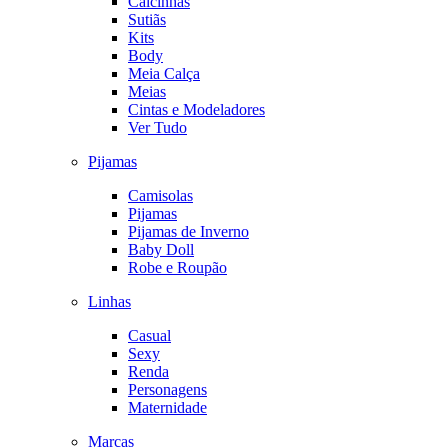
Calcinhas
Sutiãs
Kits
Body
Meia Calça
Meias
Cintas e Modeladores
Ver Tudo
Pijamas
Camisolas
Pijamas
Pijamas de Inverno
Baby Doll
Robe e Roupão
Linhas
Casual
Sexy
Renda
Personagens
Maternidade
Marcas