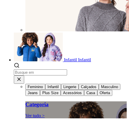
Infantil
Infantil
Feminino
Infantil
Lingerie
Calçados
Masculino
Jeans
Plus Size
Acessórios
Casa
Oferta
Categoria
Ver tudo >