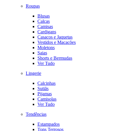
Roupas
Blusas
Calças
Camisas
Cardigans
Casacos e Jaquetas
Vestidos e Macacões
Moletons
Saias
Shorts e Bermudas
Ver Tudo
Lingerie
Calcinhas
Sutiãs
Pijamas
Camisolas
Ver Tudo
Tendências
Estampados
Tons Terrosos