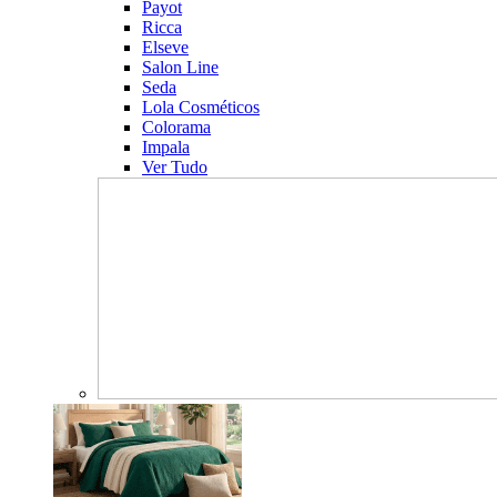
Payot
Ricca
Elseve
Salon Line
Seda
Lola Cosméticos
Colorama
Impala
Ver Tudo