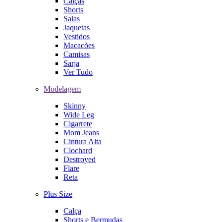
Calças
Shorts
Saias
Jaquetas
Vestidos
Macacões
Camisas
Sarja
Ver Tudo
Modelagem
Skinny
Wide Leg
Cigarrete
Mom Jeans
Cintura Alta
Clochard
Destroyed
Flare
Reta
Plus Size
Calça
Shorts e Bermudas