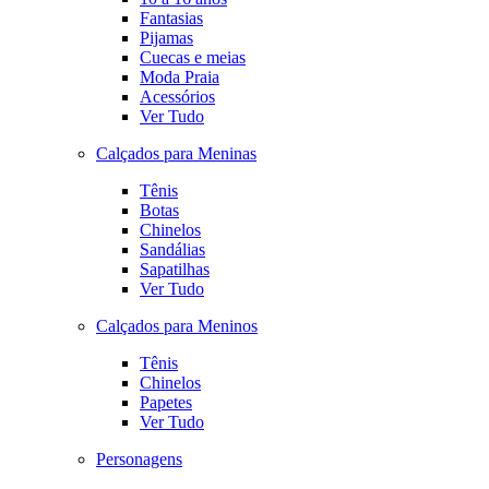
Fantasias
Pijamas
Cuecas e meias
Moda Praia
Acessórios
Ver Tudo
Calçados para Meninas
Tênis
Botas
Chinelos
Sandálias
Sapatilhas
Ver Tudo
Calçados para Meninos
Tênis
Chinelos
Papetes
Ver Tudo
Personagens