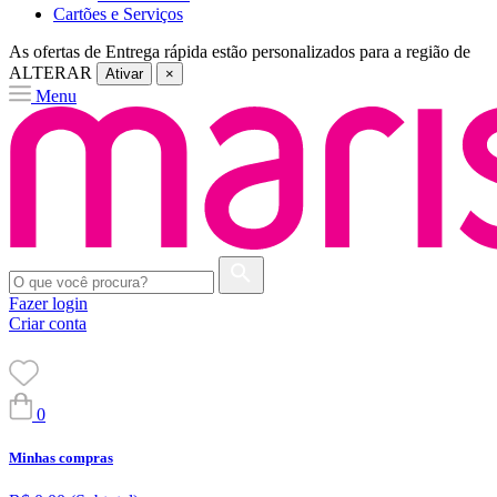
Cartões e Serviços
As ofertas de
Entrega rápida
estão personalizados para a região de
ALTERAR
Ativar
×
Menu
Fazer login
Criar conta
0
Minhas compras