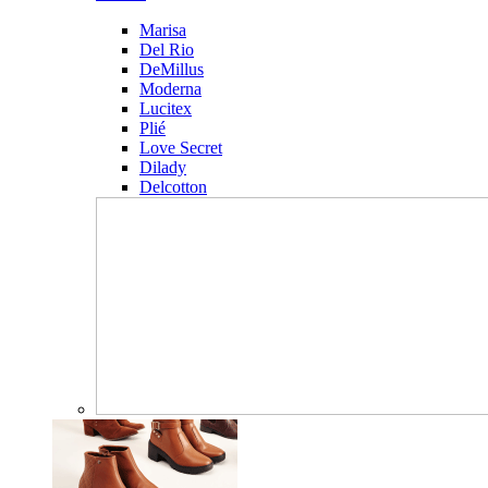
Marisa
Del Rio
DeMillus
Moderna
Lucitex
Plié
Love Secret
Dilady
Delcotton