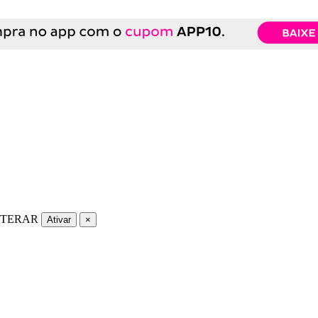
LTERAR
Ativar
×