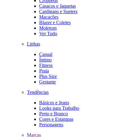
Croppeds
Casacos e Jaquetas
Cardigans e Sueters
Macacões
Blazer e Coletes
Moletom
Ver Tudo
Linhas
Casual
Íntimo
Fitness
Praia
Plus Size
Gestante
Tendências
Básicos e Jeans
Looks para Trabalho
Preto e Branco
Cores e Estampas
Personagens
Marcas