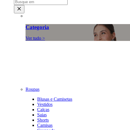
Categoria
Ver tudo >
Roupas
Blusas e Camisetas
Vestidos
Calças
Saias
Shorts
Camisas