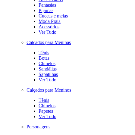
Fantasias
Pijamas
Cuecas e meias
Moda Praia
Acessórios
Ver Tudo
Calçados para Meninas
Tênis
Botas
Chinelos
Sandálias
Sapatilhas
Ver Tudo
Calçados para Meninos
Tênis
Chinelos
Papetes
Ver Tudo
Personagens