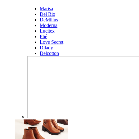
Marisa
Del Rio
DeMillus
Moderna
Lucitex
Plié
Love Secret
Dilady
Delcotton