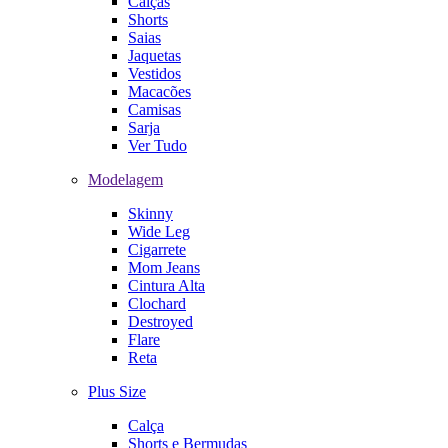
Calças
Shorts
Saias
Jaquetas
Vestidos
Macacões
Camisas
Sarja
Ver Tudo
Modelagem
Skinny
Wide Leg
Cigarrete
Mom Jeans
Cintura Alta
Clochard
Destroyed
Flare
Reta
Plus Size
Calça
Shorts e Bermudas