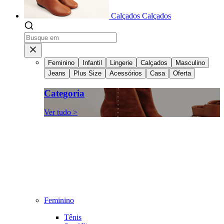
Calçados
Calçados
Feminino
Infantil
Lingerie
Calçados
Masculino
Jeans
Plus Size
Acessórios
Casa
Oferta
Categoria
Ver tudo >
Feminino
Tênis