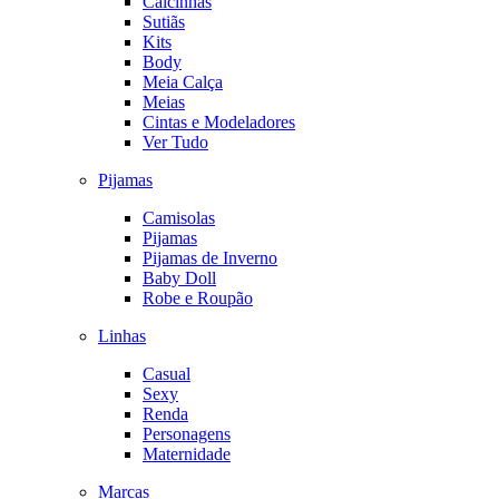
Calcinhas
Sutiãs
Kits
Body
Meia Calça
Meias
Cintas e Modeladores
Ver Tudo
Pijamas
Camisolas
Pijamas
Pijamas de Inverno
Baby Doll
Robe e Roupão
Linhas
Casual
Sexy
Renda
Personagens
Maternidade
Marcas