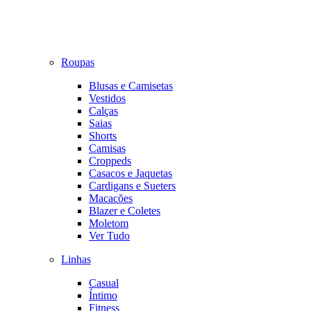
Roupas
Blusas e Camisetas
Vestidos
Calças
Saias
Shorts
Camisas
Croppeds
Casacos e Jaquetas
Cardigans e Sueters
Macacões
Blazer e Coletes
Moletom
Ver Tudo
Linhas
Casual
Íntimo
Fitness