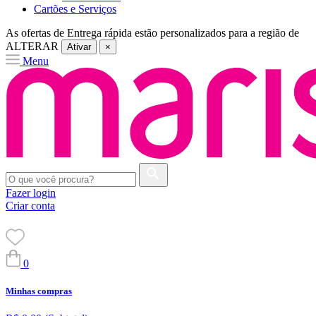
Cartões e Serviços
As ofertas de
Entrega rápida
estão personalizados para a região de
ALTERAR
Ativar
×
Menu
Fazer login
Criar conta
0
Minhas compras