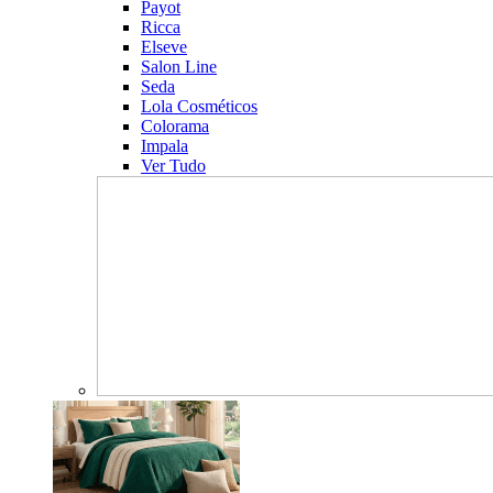
Payot
Ricca
Elseve
Salon Line
Seda
Lola Cosméticos
Colorama
Impala
Ver Tudo