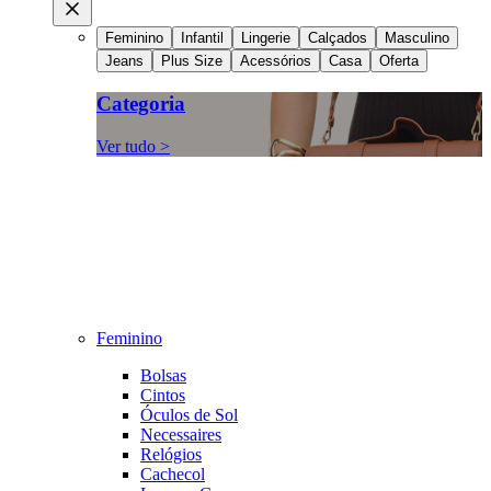
Feminino
Infantil
Lingerie
Calçados
Masculino
Jeans
Plus Size
Acessórios
Casa
Oferta
Categoria
Ver tudo >
Feminino
Bolsas
Cintos
Óculos de Sol
Necessaires
Relógios
Cachecol