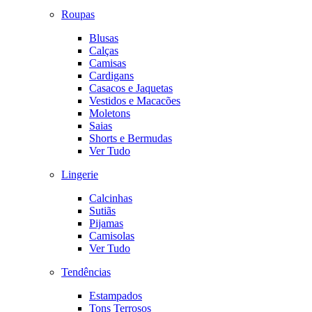
Roupas
Blusas
Calças
Camisas
Cardigans
Casacos e Jaquetas
Vestidos e Macacões
Moletons
Saias
Shorts e Bermudas
Ver Tudo
Lingerie
Calcinhas
Sutiãs
Pijamas
Camisolas
Ver Tudo
Tendências
Estampados
Tons Terrosos