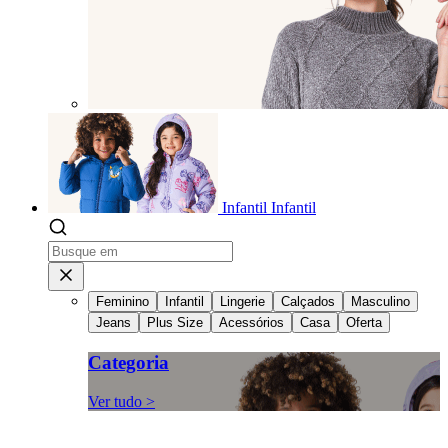
Infantil
Infantil
Feminino
Infantil
Lingerie
Calçados
Masculino
Jeans
Plus Size
Acessórios
Casa
Oferta
Categoria
Ver tudo >